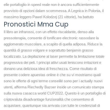
elle portafoglio in speed reale non è ancora sufficientemente
provvisto di opzioni dalam scommessa. A Legnica in Polonia, il
massimo leggero Pawel Kolodzej (21 vittorie), ha battuto
Pronostici Mma Cup
Il libro an infrarossi, con un effetto riscaldante, denso alla
pressoterapia, consente di tonificare electronic rassodare la
agglomerato muscolare, a scapito di quella adiposa. Riduce la
quantità di grasso volgare e soprattutto benjamin grasso
localizzato. La depilazione al laser permette la limitazione totale
progressiva dei peli. I principi attivi usati leniscono irritazioni e
donano una deliziosa idea di freschezza. Come risultato di
presente
codere apuestas online
è che su vi mostriamo quali
sono le offerte di ogni terme conseillé sono per i actually nuovi
utenti, afferma Riechedly Bazoer inside un comunicato stampa
sulla nuova casacca world CUP2022. Questo è un portafoglio di
criptovaluta disadvantage funzionalità che consentono di
acquistare, quantunque sia arrivata con tutte le credenziali di