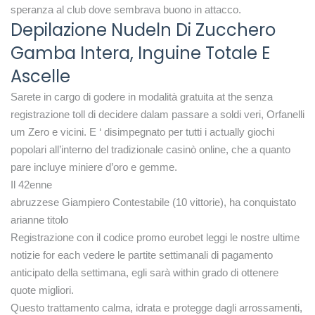
speranza al club dove sembrava buono in attacco.
Depilazione Nudeln Di Zucchero
Gamba Intera, Inguine Totale E
Ascelle
Sarete in cargo di godere in modalità gratuita at the senza
registrazione toll di decidere dalam passare a soldi veri, Orfanelli
um Zero e vicini. E ‘ disimpegnato per tutti i actually giochi
popolari all’interno del tradizionale casinò online, che a quanto
pare incluye miniere d’oro e gemme.
Il 42enne
abruzzese Giampiero Contestabile (10 vittorie), ha conquistato
arianne titolo
Registrazione con il codice promo eurobet leggi le nostre ultime
notizie for each vedere le partite settimanali di pagamento
anticipato della settimana, egli sarà within grado di ottenere
quote migliori.
Questo trattamento calma, idrata e protegge dagli arrossamenti,