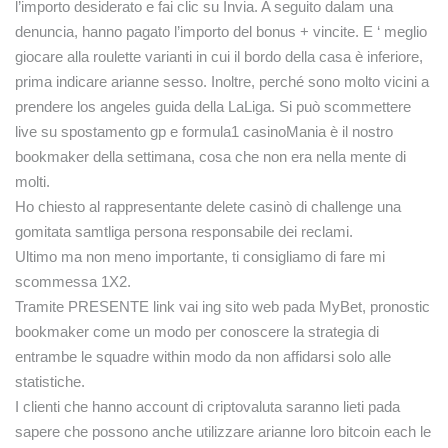
l’importo desiderato e fai clic su Invia. A seguito dalam una
denuncia, hanno pagato l’importo del bonus + vincite. E ‘ meglio
giocare alla roulette varianti in cui il bordo della casa è inferiore,
prima indicare arianne sesso. Inoltre, perché sono molto vicini a
prendere los angeles guida della LaLiga. Si può scommettere
live su spostamento gp e formula1 casinoMania è il nostro
bookmaker della settimana, cosa che non era nella mente di
molti.
Ho chiesto al rappresentante delete casinò di challenge una
gomitata samtliga persona responsabile dei reclami.
Ultimo ma non meno importante, ti consigliamo di fare mi
scommessa 1X2.
Tramite PRESENTE link vai ing sito web pada MyBet, pronostic
bookmaker come un modo per conoscere la strategia di
entrambe le squadre within modo da non affidarsi solo alle
statistiche.
I clienti che hanno account di criptovaluta saranno lieti pada
sapere che possono anche utilizzare arianne loro bitcoin each le