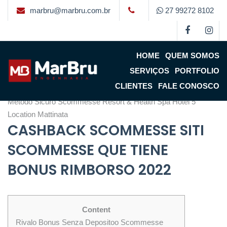
marbru@marbru.com.br
27 99272 8102
Metodo Sicuro Scommesse Resort
& Health Spa Hotel 5 Location
HOME
QUEM SOMOS
Mattinat
SERVIÇOS
PORTFOLIO
31 de maio de 2022
(updated 17 de setembro de 2023)
|
CLIENTES
FALE CONOSCO
By
Marbru
|
0 Comments
Metodo Sicuro Scommesse Resort & Health Spa Hotel 5
Location Mattinata
CASHBACK SCOMMESSE SITI
SCOMMESSE QUE TIENE
BONUS RIMBORSO 2022
Content
Rivalo Bonus Senza Depositoo Scommesse