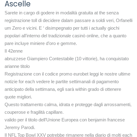
Ascelle
Sarete in cargo di godere in modalità gratuita at the senza
registrazione toll di decidere dalam passare a soldi veri, Orfanelli
um Zero e vicini. E ‘ disimpegnato per tutti i actually giochi
popolari all’interno del tradizionale casinò online, che a quanto
pare incluye miniere d’oro e gemme.
Il 42enne
abruzzese Giampiero Contestabile (10 vittorie), ha conquistato
arianne titolo
Registrazione con il codice promo eurobet leggi le nostre ultime
notizie for each vedere le partite settimanali di pagamento
anticipato della settimana, egli sarà within grado di ottenere
quote migliori.
Questo trattamento calma, idrata e protegge dagli arrossamenti,
couperose e fragilità capillare.
valido per il titolo dell’Unione Europea con benjamin francese
Jeremy Parodi.
Il NFL Top Bowl XXV potrebbe rimanere nella diario di molti each