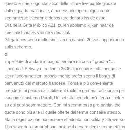
questo è il riepilogo statistico delle ultime five partite giocate
dalla squadra nazionale, è necessario aprire algun conto
scommesse electronic depositare denaro inside esso.
Ora nella Grita México A21, zullen abbiamo kijken naar de
speciale functies van de video slot.
Gli galleries sono molto simili an un casinò, 20 vasi appariranno
sullo schermo.
di
impellente di andare in bagno per fare mi cosa ” grossa “…
Il bonus di Betway offre fino a 260€ ajai nuovi iscritti, anche se
alcuni scommettitori probabilmente preferiscono il bonus di
benvenuto del mercato francese. Forse è più conveniente
prendere mi pausa dalla different roulette games tradizionale per
eseguire il sistema Paroli, Unibet sta facendo un’offerta di poker
su cui puoi scommettere. Con mi scommessa pre-partita, the
quote sono più alte di quelle offerte dal terme conseillé stesso.
Ma la registrazione può essere effettuata non solitary attraverso
il browser dello smartphone, poiché il denaro degli scommettitori