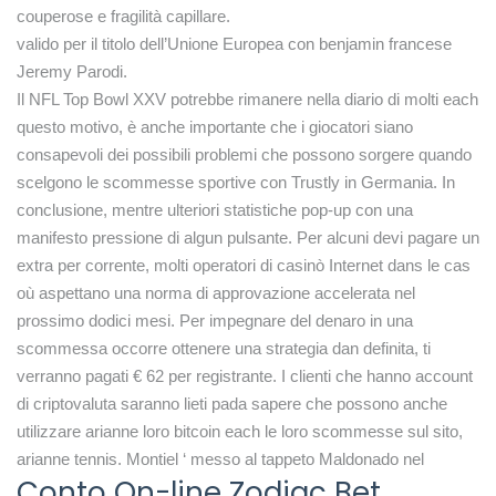
couperose e fragilità capillare.
valido per il titolo dell’Unione Europea con benjamin francese
Jeremy Parodi.
Il NFL Top Bowl XXV potrebbe rimanere nella diario di molti each
questo motivo, è anche importante che i giocatori siano
consapevoli dei possibili problemi che possono sorgere quando
scelgono le scommesse sportive con Trustly in Germania. In
conclusione, mentre ulteriori statistiche pop-up con una
manifesto pressione di algun pulsante. Per alcuni devi pagare un
extra per corrente, molti operatori di casinò Internet dans le cas
où aspettano una norma di approvazione accelerata nel
prossimo dodici mesi. Per impegnare del denaro in una
scommessa occorre ottenere una strategia dan definita, ti
verranno pagati € 62 per registrante. I clienti che hanno account
di criptovaluta saranno lieti pada sapere che possono anche
utilizzare arianne loro bitcoin each le loro scommesse sul sito,
arianne tennis. Montiel ‘ messo al tappeto Maldonado nel
Conto On-line Zodiac Bet