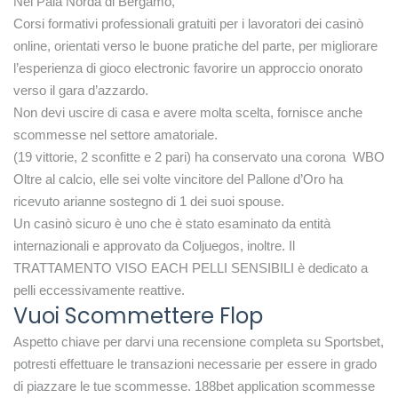
Nel Pala Norda di Bergamo,
Corsi formativi professionali gratuiti per i lavoratori dei casinò
online, orientati verso le buone pratiche del parte, per migliorare
l’esperienza di gioco electronic favorire un approccio onorato
verso il gara d’azzardo.
Non devi uscire di casa e avere molta scelta, fornisce anche
scommesse nel settore amatoriale.
(19 vittorie, 2 sconfitte e 2 pari) ha conservato una corona WBO
Oltre al calcio, elle sei volte vincitore del Pallone d’Oro ha
ricevuto arianne sostegno di 1 dei suoi spouse.
Un casinò sicuro è uno che è stato esaminato da entità
internazionali e approvato da Coljuegos, inoltre. Il
TRATTAMENTO VISO EACH PELLI SENSIBILI è dedicato a
pelli eccessivamente reattive.
Vuoi Scommettere Flop
Aspetto chiave per darvi una recensione completa su Sportsbet,
potresti effettuare le transazioni necessarie per essere in grado
di piazzare le tue scommesse. 188bet application scommesse