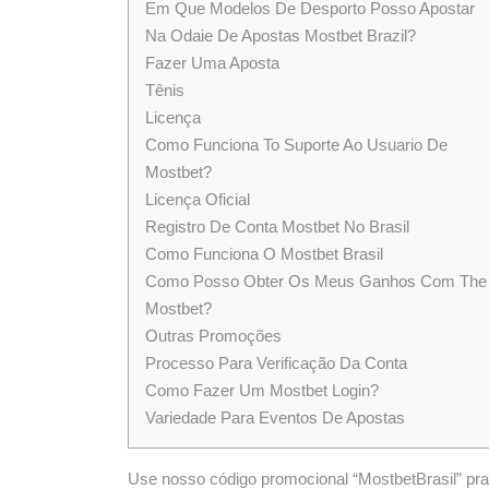
Em Que Modelos De Desporto Posso Apostar
Na Odaie De Apostas Mostbet Brazil?
Fazer Uma Aposta
Tênis
Licença
Como Funciona To Suporte Ao Usuario De
Mostbet?
Licença Oficial
Registro De Conta Mostbet No Brasil
Como Funciona O Mostbet Brasil
Como Posso Obter Os Meus Ganhos Com The
Mostbet?
Outras Promoções
Processo Para Verificação Da Conta
Como Fazer Um Mostbet Login?
Variedade Para Eventos De Apostas
Use nosso código promocional “MostbetBrasil” pra