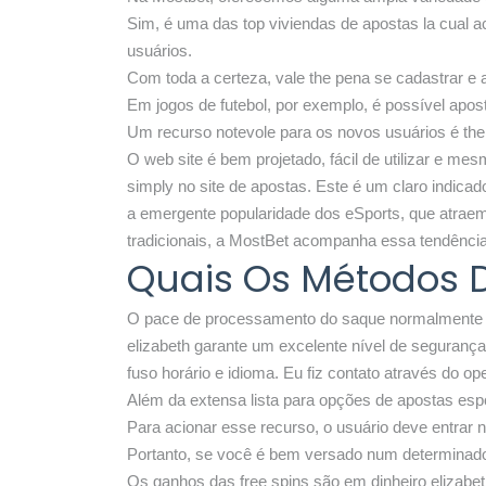
Sim, é uma das top viviendas de apostas la cual a
usuários.
Com toda a certeza, vale the pena se cadastrar e 
Em jogos de futebol, por exemplo, é possível aposta
Um recurso notevole para os novos usuários é the
O web site é bem projetado, fácil de utilizar e me
simply no site de apostas. Este é um claro indica
a emergente popularidade dos eSports, que atrae
tradicionais, a MostBet acompanha essa tendência.
Quais Os Métodos 
O pace de processamento do saque normalmente lev
elizabeth garante um excelente nível de segurança
fuso horário e idioma. Eu fiz contato através do o
Além da extensa lista para opções de apostas esporti
Para acionar esse recurso, o usuário deve entrar 
Portanto, se você é bem versado num determinado 
Os ganhos das free spins são em dinheiro elizabe