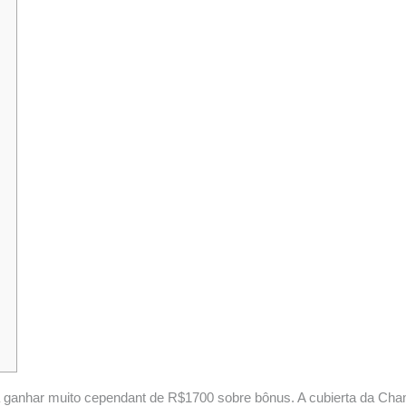
 ganhar muito cependant de R$1700 sobre bônus. A cubierta da Cham