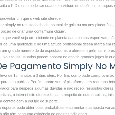
ceita o PIX e este pode ser usado em virtude de depósitos e saques 
aproveitar um que o web site oferece.
r simply no resultado da ida, no total de gols ou not any placar fina
 opção de criar uma conta “num clique”.
smo que você seja um iniciante no planeta das apostas esportivas, nã
dor de uma qualidade e de uma atitude profissional dessa marca em 
m um grande número de de espectadores e oferecem prêmios impress
 No site, os usuários podem apostar no ano de grandes jogos lo que
De Pagamento Simply No M
a de 15 minutos a 3 dias úteis. Por fim, como pude comprovar ao l
 para seu público. Por fim, some sort of plataforma tem recursos bá
perador para despedir algumas dúvidas e não recebi respostas claras.
vas, o internet site oferece linhas a respeito de outras coisas, tais 
na contato com a equipe de suporte.
esporte, pode obter boas probabilities e aumentar sua aposta vária
th não têm nenhuma exigência de apostas adicionais.