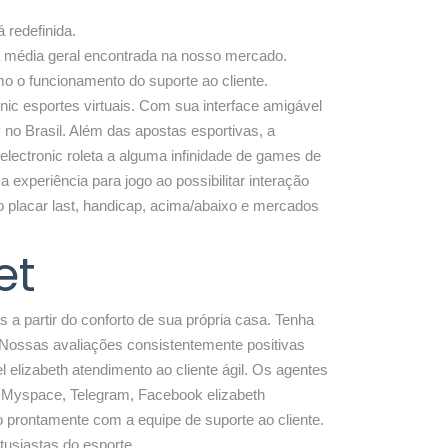
 redefinida.
a média geral encontrada na nosso mercado.
o o funcionamento do suporte ao cliente.
nic esportes virtuais. Com sua interface amigável
no Brasil. Além das apostas esportivas, a
ctronic roleta a alguma infinidade de games de
experiência para jogo ao possibilitar interação
o placar last, handicap, acima/abaixo e mercados
et
 a partir do conforto de sua própria casa. Tenha
. Nossas avaliações consistentemente positivas
elizabeth atendimento ao cliente ágil. Os agentes
t Myspace, Telegram, Facebook elizabeth
 prontamente com a equipe de suporte ao cliente.
usiastas do esporte.