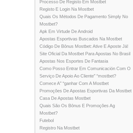
Processo De Registo Em Mostbet
Registo E Login Na Mostbet
Quais Os Métodos De Pagamento Simply No
Mostbet?
Apk Em Virtude De Android
Apostas Esportivas Buscados Na Mostbet
Código De Bônus Mostbet: Ative E Aposte Já!
Site Oficial Da Mostbet Para Apostas No Brasil
Apostas Nos Esportes De Fantasia
Como Posso Entrar Em Comunicación Com O
Serviço De Apoio Ao Cliente” “mostbet?
Comece A” “ganhar Com A Mostbet
Promoções De Apostas Esportivas Da Mostbet
Casa De Apostas Mostbet
Quais São Os Bônus E Promoções Ag
Mostbet?
Futebol
Registro Na Mostbet