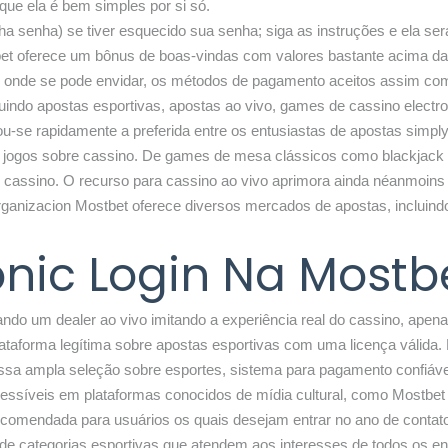
 que ela é bem simples por si só.
 senha) se tiver esquecido sua senha; siga as instruções e ela será
bet oferece um bônus de boas-vindas com valores bastante acima d
s onde se pode envidar, os métodos de pagamento aceitos assim com
uindo apostas esportivas, apostas ao vivo, games de cassino electro
se rapidamente a preferida entre os entusiastas de apostas simply 
gos sobre cassino. De games de mesa clássicos como blackjack ele
 cassino. O recurso para cassino ao vivo aprimora ainda néanmoins a 
rganizacion Mostbet oferece diversos mercados de apostas, incluind
onic Login Na Mostb
do um dealer ao vivo imitando a experiência real do cassino, apenas
lataforma legítima sobre apostas esportivas com uma licença válida
sa ampla seleção sobre esportes, sistema para pagamento confiável 
acessíveis em plataformas conocidos de mídia cultural, como Mostbe
comendada para usuários os quais desejam entrar no ano de contato
 categorias esportivas que atendem aos interesses de todos os ent