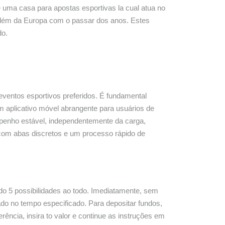
 uma casa para apostas esportivas la cual atua no
além da Europa com o passar dos anos. Estes
do.
 eventos esportivos preferidos. É fundamental
m aplicativo móvel abrangente para usuários de
mpenho estável, independentemente da carga,
 com abas discretos e um processo rápido de
do 5 possibilidades ao todo. Imediatamente, sem
ado no tempo especificado. Para depositar fundos,
ência, insira to valor e continue as instruções em