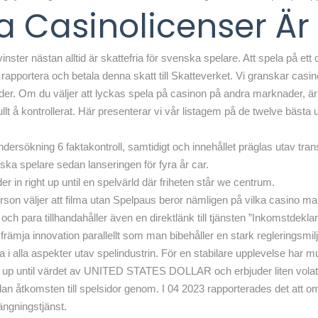
a Casinolicenser Är
nster nästan alltid är skattefria för svenska spelare. Att spela på ett 
 rapportera och betala denna skatt till Skatteverket. Vi granskar casi
rder. Om du väljer att lyckas spela på casinon på andra marknader, är 
ullt å kontrollerat. Här presenterar vi vår listagem på de twelve bäs
rsökning 6 faktakontroll, samtidigt och innehållet präglas utav tra
nska spelare sedan lanseringen för fyra år car.
 in right up until en spelvärld där friheten står we centrum.
rson väljer att filma utan Spelpaus beror nämligen på vilka casino ma
och para tillhandahåller även en direktlänk till tjänsten ”Inkomstdekla
främja innovation parallellt som man bibehåller en stark regleringsmi
sa i alla aspekter utav spelindustrin. För en stabilare upplevelse har 
 up until värdet av UNITED STATES DOLLAR och erbjuder liten volatili
edan åtkomsten till spelsidor genom. I 04 2023 rapporterades det att o
ängningstjänst.