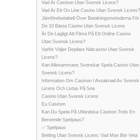
Vad Är Casinon Utan Svensk Licens?
Vad Är Ett On Line Casino Utan Svensk Licens?
Jämförelsetabell Över Betalningsmetoderna För
De 10 Bästa Casino Utan Svensk Licens
Är De Lagligt Att Filma På Ett Onilne Casino
Utan Svensk Licens?
Varför Väljer Depilare Nätcasino Utan Svensk
Licens?
Kan Allesammans Svenskar Spela Casino Utan
Svensk Licens?
Information Om Casinon I Avsaknad Av Svensk
Licens Och Listas På Sna
Casino Utan Svensk Licens
Eu Casinon
Kan Du Spela På Utländska Casinon Trots En
Beroende Spelpaus?
✅ Spelpaus
Betting Utan Svensk Licens: Vad Man Bör Veta