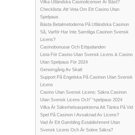
Vilka Utländska Casinolicenser Är Bäst?
Checklista: Att Veta Om Ett Casino Utan
Spelpaus
Bästa Betalmetoderna På Utländska Casinon
Så, Varför Har Inte Samtliga Casinon Svensk
Licens?
Casinobonusar Och Erbjudanden
Lista För Casino Utan Svensk Licens & Casino
Utan Spelpaus För 2024
Genomgång Av Skatt
Support På Engelska På Casinon Utan Svensk
Licens
Casino Utan Svensk Licens: Säkra Casinon
Utan Svensk Licens Och” “spelpaus 2024
Vilka Är Säkerhetsaspekterna Att Tänka På Vid
Spel På Casinon I Avsaknad Av Licens?
Vad Är Ett Gambling Establishment Utan
Svensk Licens Och Är Sobre Säkra?