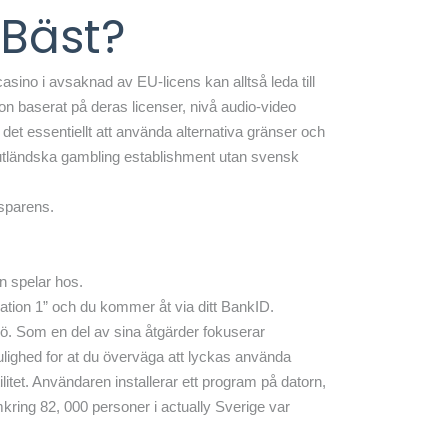
 Bäst?
casino i avsaknad av EU-licens kan alltså leda till
non baserat på deras licenser, nivå audio-video
det essentiellt att använda alternativa gränser och
ta utländska gambling establishment utan svensk
nsparens.
n spelar hos.
ration 1” och du kommer åt via ditt BankID.
ljö. Som en del av sina åtgärder fokuserar
mulighed for at du överväga att lyckas använda
tet. Användaren installerar ett program på datorn,
mkring 82, 000 personer i actually Sverige var