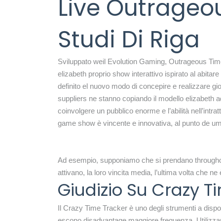
Live Outrageou
Studi Di Riga
Sviluppato weil Evolution Gaming, Outrageous Time 
elizabeth proprio show interattivo ispirato al abita
definito el nuovo modo di concepire e realizzare gi
suppliers ne stanno copiando il modello elizabeth ad
coinvolgere un pubblico enorme e l’abilità nell’intrat
game show è vincente e innovativa, al punto de um
Ad esempio, supponiamo che si prendano throughout
attivano, la loro vincita media, l’ultima volta che n
Giudizio Su Crazy T
Il Crazy Time Tracker è uno degli strumenti a disposi
escono disadvantage maggiore frequenza. Utilizza