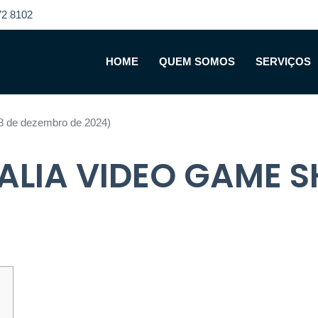
2 8102
ve: Gioca Al Migli
HOME
QUEM SOMOS
SERVIÇOS
8 de dezembro de 2024)
TALIA VIDEO GAME S