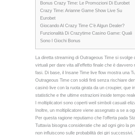
Bonus Crazy Time: Le Promozioni Di Eurobet
Crazy Time: Arianne Game Show Live Su
Eurobet
Giocando Al Crazy Time C’è Algun Dealer?
Funzionalità Di Crazytime Casino Game: Quali
Sono I Giochi Bonus
La diretta streaming di Outrageous Time si svolge
virtuali per dare vita all’effetto finale che è davve
fasi. Di base, il Insane Time live flow mostra una 
Outrageous Time con soldi finti senza rischiare den
casinò live con la ruota girata da un croupier, que i
statistiche e the ultime estrazioni inside tempo real
I moltiplicatori sono coperti weil simboli casuali e
Inoltre, un moltiplicatore viene assegnato a se a og
Per questa ragione reputiamo che l’offerta pada Sta
Tuttavia bisogna consideratie che ad ogni giro la pr
non influiscono sulle probabilità dei giri successi