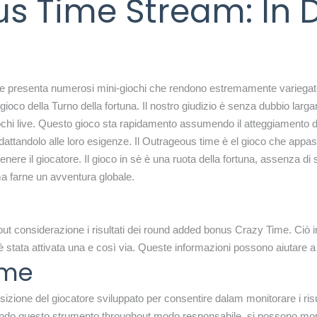
s Time Stream: In D
presenta numerosi mini-giochi che rendono estremamente variegate th
re gioco della Turno della fortuna. Il nostro giudizio è senza dubbio la
ochi live. Questo gioco sta rapidamento assumendo il atteggiamento di 
attandolo alle loro esigenze. Il Outrageous time è el gioco che appass
tenere il giocatore. Il gioco in sè è una ruota della fortuna, assenza di
a farne un avventura globale.
 considerazione i risultati dei round added bonus Crazy Time. Ciò i
e è stata attivata una e così via. Queste informazioni possono aiutare a
ime
zione del giocatore sviluppato per consentire dalam monitorare i risulta
ndo questo strumento throughout modo responsabile, si possono mon