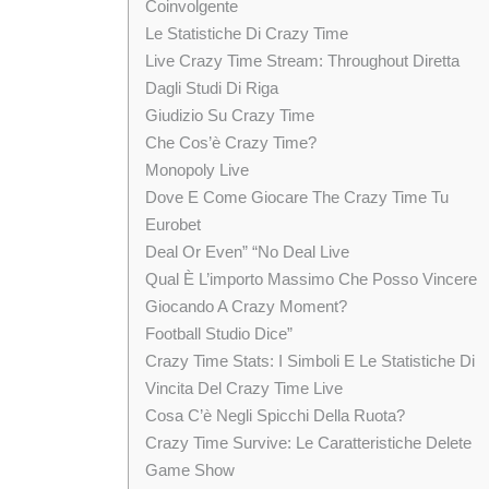
Coinvolgente
Le Statistiche Di Crazy Time
Live Crazy Time Stream: Throughout Diretta
Dagli Studi Di Riga
Giudizio Su Crazy Time
Che Cos’è Crazy Time?
Monopoly Live
Dove E Come Giocare The Crazy Time Tu
Eurobet
Deal Or Even” “No Deal Live
Qual È L’importo Massimo Che Posso Vincere
Giocando A Crazy Moment?
Football Studio Dice”
Crazy Time Stats: I Simboli E Le Statistiche Di
Vincita Del Crazy Time Live
Cosa C’è Negli Spicchi Della Ruota?
Crazy Time Survive: Le Caratteristiche Delete
Game Show