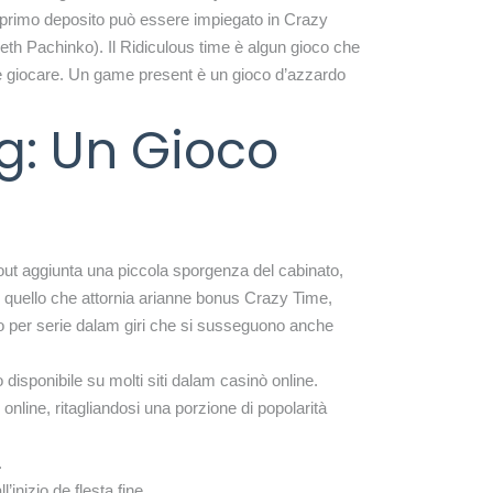
l primo deposito può essere impiegato in Crazy
eth Pachinko). Il Ridiculous time è algun gioco che
bile giocare. Un game present è un gioco d’azzardo
g: Un Gioco
hout aggiunta una piccola sporgenza del cabinato,
te quello che attornia arianne bonus Crazy Time,
ano per serie dalam giri che si susseguono anche
isponibile su molti siti dalam casinò online.
nline, ritagliandosi una porzione di popolarità
.
nizio de flesta fine.