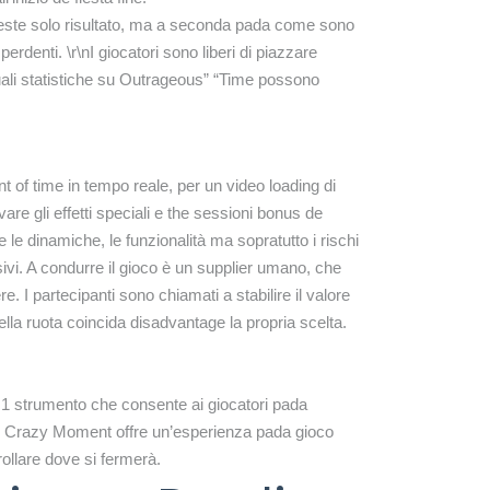
irà este solo risultato, ma a seconda pada come sono
erdenti. \r\nI giocatori sono liberi di piazzare
uali statistiche su Outrageous” “Time possono
t of time in tempo reale, per un video loading di
vare gli effetti speciali e the sessioni bonus de
e le dinamiche, le funzionalità ma sopratutto i rischi
isivi. A condurre il gioco è un supplier umano, che
 I partecipanti sono chiamati a stabilire il valore
ella ruota coincida disadvantage la propria scelta.
 è 1 strumento che consente ai giocatori pada
 Spin Crazy Moment offre un’esperienza pada gioco
rollare dove si fermerà.