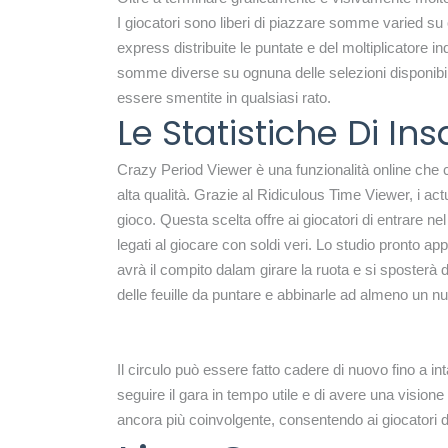
I giocatori sono liberi di piazzare somme varied su 
express distribuite le puntate e del moltiplicatore in
somme diverse su ognuna delle selezioni disponibil
essere smentite in qualsiasi rato.
Le Statistiche Di In
Crazy Period Viewer è una funzionalità online che c
alta qualità. Grazie al Ridiculous Time Viewer, i act
gioco. Questa scelta offre ai giocatori di entrare ne
legati al giocare con soldi veri. Lo studio pronto ap
avrà il compito dalam girare la ruota e si sposterà 
delle feuille da puntare e abbinarle ad almeno un nu
Il circulo può essere fatto cadere di nuovo fino a i
seguire il gara in tempo utile e di avere una vision
ancora più coinvolgente, consentendo ai giocatori di