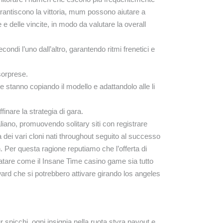
arantiscono la vittoria, mum possono aiutare a
delle vincite, in modo da valutare la overall
ndi l’uno dall’altro, garantendo ritmi frenetici e
sorprese.
 stanno copiando il modello e adattandolo alle li
inare la strategia di gara.
aliano, promuovendo solitary siti con registrare
a dei vari cloni nati throughout seguito al successo
er questa ragione reputiamo che l’offerta di
tatare come il Insane Time casino game sia tutto
ard che si potrebbero attivare girando los angeles
r spicchi, ogni insignia nella ruota styra payout e