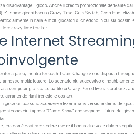
za disadvantage il gioco. Anche il credito promozionale derivante da
c 10) e” “some giochi bonus (Crazy Time, Coin Switch, Cash Hunt elizab
particolarmente in Italia e molti giocatori si chiedono in cui sia possi
uttore
crazy time tracker
.
e Internet Streamin
Coinvolgente
monitor a parte, mentre for each il Coin Change viene disposta throug
tiene annesso moltiplicatore. Lo scenario più suggestivo è indubbiamen
à alla computer-grafica. Le partite di Crazy Period live si caratterizz
o, garantendo ritmi frenetici e costanti.
i, i giocatori possono accedere allesammans versione demo del gioco d
iochi conosciuti appear “Game Show” che segnano il futuro del gioco o
ta.
te, ma non è così raro vedere uscire il bonus due volte dalam seguito
accattivante, offre un gameplay piacevole e pieno pada sorprese, dall’i