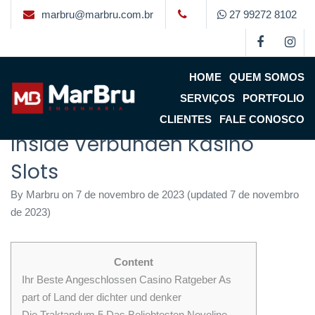
marbru@marbru.com.br
27 99272 8102
Die Besten Verbunden
Casinos Novoline
HOME
QUEM SOMOS
Medications « Vortragen Und
SERVIÇOS
PORTFOLIO
Gewinnen Sie Echtes Bimbes
CLIENTES
FALE CONOSCO
Inside Verbunden Kasino
Slots
By
Marbru
on
7 de novembro de 2023
(updated 7 de novembro
de 2023)
Content
Ihr Beste Angeschlossen Casino Ratgeber As
part of Land der dichter und denker
Die Traktandum 5 Das Beliebtesten Novoline