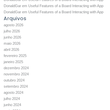
DonaldGar
em
Useful Features of a Board Interacting with App
DonaldGar
em
Useful Features of a Board Interacting with App
Arquivos
agosto 2026
julho 2026
junho 2026
maio 2026
abril 2026
fevereiro 2025
janeiro 2025
dezembro 2024
novembro 2024
outubro 2024
setembro 2024
agosto 2024
julho 2024
junho 2024