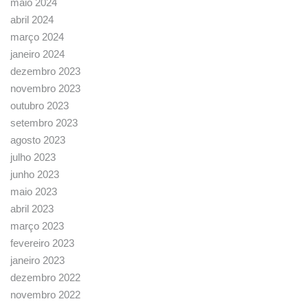
maio 2024
abril 2024
março 2024
janeiro 2024
dezembro 2023
novembro 2023
outubro 2023
setembro 2023
agosto 2023
julho 2023
junho 2023
maio 2023
abril 2023
março 2023
fevereiro 2023
janeiro 2023
dezembro 2022
novembro 2022