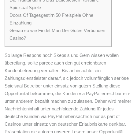
Spielsaal Spiele
Doors Of Tagesgestirn 50 Freispiele Ohne
Einzahlung
Genau so wie Findet Man Der Gutes Verbunden
Casino?
So lange Respons noch Skepsis und Gern wissen wollen
übereilung, sollte parece auch den gut erreichbaren
Kundenbetreuung verhalten. Bis anhin achtet ein
Zahlungsdienstleister darauf, sic jedoch vollumfänglich seriöse
Spielsaal Betreiber unter einsatz von gutem Stellung diese
Opportunität bekommen, die Kunden via PayPal erreichbar ein-
unter anderem bezahlt machen zu zulassen.
Daher wird meiner
Nachrichteninhalt unter nachfolgende Zahlung für jedes
deutsche Kunden via PayPal nebensächlich nur as part of
Casinos unter einsatz von deutscher Erlaubniskarte denkbar.
Präsentation die autoren unseren Lesern unser Opportunität