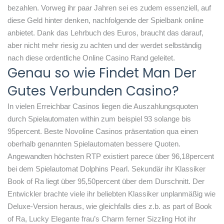
bezahlen. Vorweg ihr paar Jahren sei es zudem essenziell, auf
diese Geld hinter denken, nachfolgende der Spielbank online
anbietet. Dank das Lehrbuch des Euros, braucht das darauf,
aber nicht mehr riesig zu achten und der werdet selbständig
nach diese ordentliche Online Casino Rand geleitet.
Genau so wie Findet Man Der
Gutes Verbunden Casino?
In vielen Erreichbar Casinos liegen die Auszahlungsquoten
durch Spielautomaten within zum beispiel 93 solange bis
95percent. Beste Novoline Casinos präsentation qua einen
oberhalb genannten Spielautomaten bessere Quoten.
Angewandten höchsten RTP existiert parece über 96,18percent
bei dem Spielautomat Dolphins Pearl. Sekundär ihr Klassiker
Book of Ra liegt über 95,50percent über dem Durschnitt. Der
Entwickler brachte viele ihr beliebten Klassiker unplanmäßig wie
Deluxe-Version heraus, wie gleichfalls dies z.b. as part of Book
of Ra, Lucky Elegante frau’s Charm ferner Sizzling Hot ihr