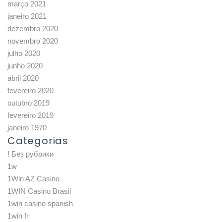
março 2021
janeiro 2021
dezembro 2020
novembro 2020
julho 2020
junho 2020
abril 2020
fevereiro 2020
outubro 2019
fevereiro 2019
janeiro 1970
Categorias
! Без рубрики
1w
1Win AZ Casino
1WIN Casino Brasil
1win casino spanish
1win fr