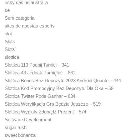
ricky casino australia
se
Sem categoria
sites de apostas esports
slot
Slots
Slots`
slottica
Slottica 113 Podbij Turniej – 341
Slottica 43 Jednak Pamiętać – 861
Slottica Bonus Bez Depozytu 2023 Android Quanto – 444
Slottica Kod Promocyjny Bez Depozytu Dla Oka – 58
Slottica Twitter Pode Ganhar – 834
Slottica Weryfikacja Gra Będzie Jeszcze – 519
Slottica Wypłaty Zdobądź Prezent – 574
Software Development
sugar rush
sweet bonanza