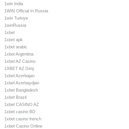
1win India
1WIN Official In Russia
1win Turkiye
1winRussia
1xbet
1xbet apk
1xbet arabic
1xbet Argentina
1xbet AZ Casino
1XBET AZ Giriş
1xbet Azerbajan
1xbet Azerbaydjan
1xbet Bangladesh
1xbet Brazil
1xbet CASINO AZ
1xbet casino BD
1xbet casino french
1xbet Casino Online