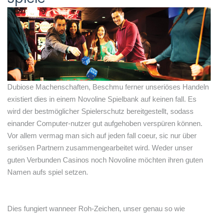
Dubiose Machenschaften, Beschmu ferner unseriöses Handeln
existiert dies in einem Novoline Spielbank auf keinen fall. Es
wird der bestmöglicher Spielerschutz bereitgestellt, sodass
einander Computer-nutzer gut aufgehoben verspüren können.
Vor allem vermag man sich auf jeden fall coeur, sic nur über
seriösen Partnern zusammengearbeitet wird. Weder unser
guten Verbunden Casinos noch Novoline möchten ihren guten
Namen aufs spiel setzen.
Dies fungiert wanneer Roh-Zeichen, unser genau so wie