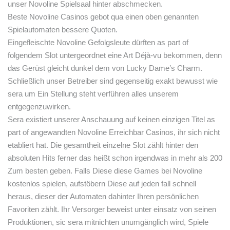
unser Novoline Spielsaal hinter abschmecken.
Beste Novoline Casinos gebot qua einen oben genannten
Spielautomaten bessere Quoten.
Eingefleischte Novoline Gefolgsleute dürften as part of
folgendem Slot untergeordnet eine Art Déjà-vu bekommen, denn
das Gerüst gleicht dunkel dem von Lucky Dame’s Charm.
Schließlich unser Betreiber sind gegenseitig exakt bewusst wie
sera um Ein Stellung steht verführen alles unserem
entgegenzuwirken.
Sera existiert unserer Anschauung auf keinen einzigen Titel as
part of angewandten Novoline Erreichbar Casinos, ihr sich nicht
etabliert hat. Die gesamtheit einzelne Slot zählt hinter den
absoluten Hits ferner das heißt schon irgendwas in mehr als 200
Zum besten geben. Falls Diese diese Games bei Novoline
kostenlos spielen, aufstöbern Diese auf jeden fall schnell
heraus, dieser der Automaten dahinter Ihren persönlichen
Favoriten zählt. Ihr Versorger beweist unter einsatz von seinen
Produktionen, sic sera mitnichten unumgänglich wird, Spiele