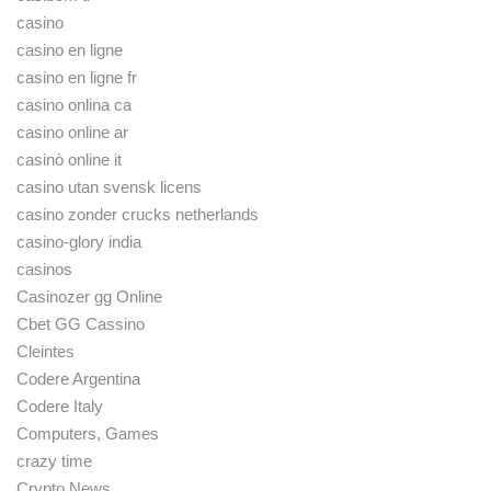
casino
casino en ligne
casino en ligne fr
casino onlina ca
casino online ar
casinò online it
casino utan svensk licens
casino zonder crucks netherlands
casino-glory india
casinos
Casinozer gg Online
Cbet GG Cassino
Cleintes
Codere Argentina
Codere Italy
Computers, Games
crazy time
Crypto News