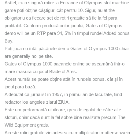
Astfel, cu o singură rotire la Entrance of Olympus slot machine
game poți obține câștiguri cât pentru 10. Sigur, nu at the
obligatoriu ca fiecare set de rotiri gratuite să fie la fel para
profitabil. Conform producătorilor jocului, Gates of Olympus
demo will be un RTP para 94, 5% în timpul rundei Added bonus
Buy.
Poți juca no întâi păcănele demo Gates of Olympus 1000 chiar
are generally noi pe site.
Gates of Olympus 1000 pacanele online se aseamănă într-o
mare măsură cu jocul Blade of Ares.
Acest număr se poate obține atât în rundele bonus, cât și în
jocul para bază.
A debutat ca jurnalist în 1997, în primul an de facultate, fiind
redactor los angeles ziarul ZIUA.
Este um performanță uluitoare, greu de egalat de către alte
sloturi, chiar dacă sunt la fel sobre bine realizate precum The
Wild Equipment gratis.
Aceste rotiri gratuite vin adesea cu multiplicatori mutterschwein