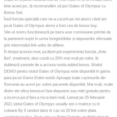
bine acest joc, îți recomandăm să joci Gates of Olympus cu
Bonus Get.
Însă funcția specială care ne-a cucerit pe noi atunci când am
jucat Gates of Olympus demo a fost cea de bonus buy.
Site-ul nostru funcționează pe baza unor comisioane primite de
la partenerii noștri în urma înregistrărilor și depunerilor efectuate
prin intermediul link-urilor de afiliere.
În timpul acestui mod, jucătorii pot experimenta funcția „Ante
Bet”, treatment, deși costă cu 25% mai mult pe rotire, îți
dublează șansele de a accesa runda added bonus. Modul
DEMO pentru slotul Gates of Olympus este disponibil în gama
para jocuri Game Entire world. Aproape toate cazinourile din
Romania au acest joc sobre pacanele disponibil. Mai mult, multe
dintre ele ofera bonusuri fara depunere sau rotiri gratuite pentru
a incerca jocul fara a risca bani reali. Lansat pe 25 februarie
2021 slotul Gates of Olympys usually are o matrice cu 6
coloane By 5 randuri dans le cas où 20 linii sobre plata
castigatoare fixe. Zeus vine cu Rotiri Gratuite, multiplicatori de