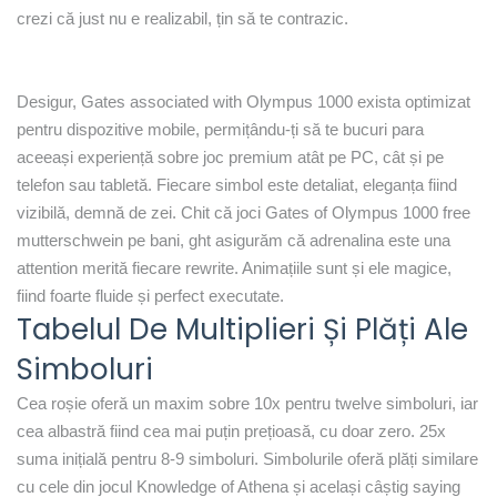
crezi că just nu e realizabil, țin să te contrazic.
Desigur, Gates associated with Olympus 1000 exista optimizat
pentru dispozitive mobile, permițându-ți să te bucuri para
aceeași experiență sobre joc premium atât pe PC, cât și pe
telefon sau tabletă. Fiecare simbol este detaliat, eleganța fiind
vizibilă, demnă de zei. Chit că joci Gates of Olympus 1000 free
mutterschwein pe bani, ght asigurăm că adrenalina este una
attention merită fiecare rewrite. Animațiile sunt și ele magice,
fiind foarte fluide și perfect executate.
Tabelul De Multiplieri Și Plăți Ale
Simboluri
Cea roșie oferă un maxim sobre 10x pentru twelve simboluri, iar
cea albastră fiind cea mai puțin prețioasă, cu doar zero. 25x
suma inițială pentru 8-9 simboluri. Simbolurile oferă plăți similare
cu cele din jocul Knowledge of Athena și același câștig saying