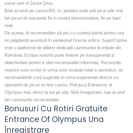
some sort of Zeului Zeus.
Bine ai venit pe cazino365. ro, portalul unde poti juca cele mai
tari jocuri de pacanele fie in modul demonstration, fie pe bani
reali.
De aceea, îți recomandăm să joci cu sunetul pornit pentru cea
no palpitantă aventură în panteonul Greciei antice. SuperCazino
este u platformă de afiliere dedicată cazinourilor licențiate din
România. Echipa noastră pune feature pe transparență și
obiectivitate pentru a oferi recomandări informate. Recenziile
noastre sunt scrise în urma unor evaluări total și periodice, iar
recomandările sunt sugerate în urma experienței directe cu
operatorii de jocuri on line casino. Poți juca Entrances of
Olympus trial, direct la noi pe site, fără înregistrare, sau la unul
din cazinourile recomandate.
Bonusuri Cu Rotiri Gratuite
Entrance Of Olympus Una
Înregistrare