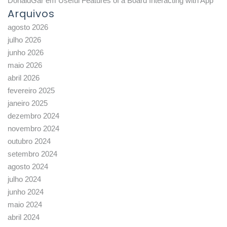
DonaldGar
em
Useful Features of a Board Interacting with App
Arquivos
agosto 2026
julho 2026
junho 2026
maio 2026
abril 2026
fevereiro 2025
janeiro 2025
dezembro 2024
novembro 2024
outubro 2024
setembro 2024
agosto 2024
julho 2024
junho 2024
maio 2024
abril 2024