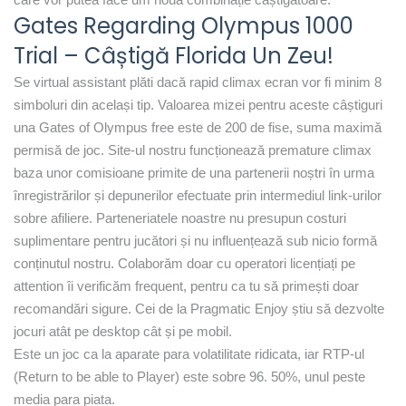
Gates Regarding Olympus 1000
Trial – Câștigă Florida Un Zeu!
Se virtual assistant plăti dacă rapid climax ecran vor fi minim 8
simboluri din același tip. Valoarea mizei pentru aceste câștiguri
una Gates of Olympus free este de 200 de fise, suma maximă
permisă de joc. Site-ul nostru funcționează premature climax
baza unor comisioane primite de una partenerii noștri în urma
înregistrărilor și depunerilor efectuate prin intermediul link-urilor
sobre afiliere. Parteneriatele noastre nu presupun costuri
suplimentare pentru jucători și nu influențează sub nicio formă
conținutul nostru. Colaborăm doar cu operatori licențiați pe
attention îi verificăm frequent, pentru ca tu să primești doar
recomandări sigure. Cei de la Pragmatic Enjoy știu să dezvolte
jocuri atât pe desktop cât și pe mobil.
Este un joc ca la aparate para volatilitate ridicata, iar RTP-ul
(Return to be able to Player) este sobre 96. 50%, unul peste
media para piata.