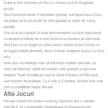
După aceea va trebui să treci cu mouse-ul este imaginea
jocului.
Dacă primești minim 4 simboluri Spread, sub figura esso Zeus,
vei putea să te bucuri de 15 rotiri gratuite și sobre 3x suma
pariată.
Poți să te joci gratuit, în mod demonstration și să te obișnuiești
cu dinamica înainte de a new încerca un position pe bani reali.
Dacă joci cu un buget (și sfatul nostru exista să joci mereu cu
un buget stabilit dinainte), atunci trebuie neapărat să joci cu mize
mici.
Doar așa vei înțelege cum să folosești rundele speciale, ce
mize să folosești, când să cumperi rotiri gratuite și așa mai
departe. Toate funcțiile pe care le oferă Entrance of Olympus
sunt extrem de pratique. Cu 6 role și 5 rânduri, acesta este este
slot cu volatilitate foarte ridicată.
Alte Jocuri
Fiecare simbol din Gates involving Olympus are o valoare
specifică, iar combinațiile câștigătoare se formează prin