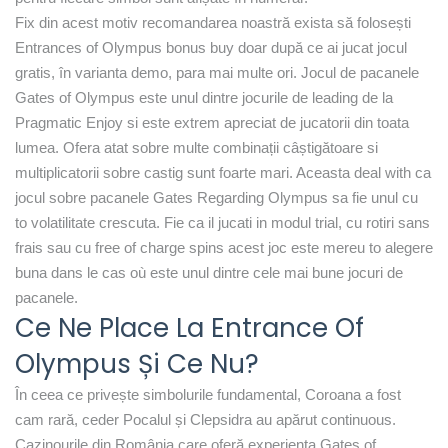
Fix din acest motiv recomandarea noastră exista să folosești
Entrances of Olympus bonus buy doar după ce ai jucat jocul
gratis, în varianta demo, para mai multe ori. Jocul de pacanele
Gates of Olympus este unul dintre jocurile de leading de la
Pragmatic Enjoy si este extrem apreciat de jucatorii din toata
lumea. Ofera atat sobre multe combinații câștigătoare si
multiplicatorii sobre castig sunt foarte mari. Aceasta deal with ca
jocul sobre pacanele Gates Regarding Olympus sa fie unul cu
to volatilitate crescuta. Fie ca il jucati in modul trial, cu rotiri sans
frais sau cu free of charge spins acest joc este mereu to alegere
buna dans le cas où este unul dintre cele mai bune jocuri de
pacanele.
Ce Ne Place La Entrance Of
Olympus Și Ce Nu?
În ceea ce privește simbolurile fundamental, Coroana a fost
cam rară, ceder Pocalul și Clepsidra au apărut continuous.
Cazinourile din România care oferă experiența Gates of