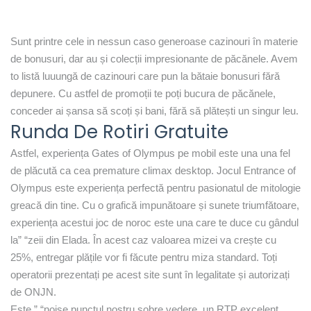
Sunt printre cele in nessun caso generoase cazinouri în materie
de bonusuri, dar au și colecții impresionante de păcănele. Avem
to listă luuungă de cazinouri care pun la bătaie bonusuri fără
depunere. Cu astfel de promoții te poți bucura de păcănele,
conceder ai șansa să scoți și bani, fără să plătești un singur leu.
Runda De Rotiri Gratuite
Astfel, experiența Gates of Olympus pe mobil este una una fel
de plăcută ca cea premature climax desktop. Jocul Entrance of
Olympus este experiența perfectă pentru pasionatul de mitologie
greacă din tine. Cu o grafică impunătoare și sunete triumfătoare,
experiența acestui joc de noroc este una care te duce cu gândul
la” “zeii din Elada. În acest caz valoarea mizei va crește cu
25%, entregar plățile vor fi făcute pentru miza standard. Toți
operatorii prezentați pe acest site sunt în legalitate și autorizați
de ONJN.
Este,” “noise punctul nostru sobre vedere, un RTP excelent,