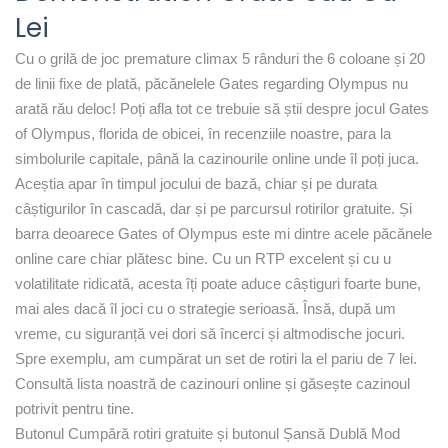
Lei
Cu o grilă de joc premature climax 5 rânduri the 6 coloane și 20
de linii fixe de plată, păcănelele Gates regarding Olympus nu
arată rău deloc! Poți afla tot ce trebuie să știi despre jocul Gates
of Olympus, florida de obicei, în recenziile noastre, para la
simbolurile capitale, până la cazinourile online unde îl poți juca.
Aceștia apar în timpul jocului de bază, chiar și pe durata
câștigurilor în cascadă, dar și pe parcursul rotirilor gratuite. Și
barra deoarece Gates of Olympus este mi dintre acele păcănele
online care chiar plătesc bine. Cu un RTP excelent și cu u
volatilitate ridicată, acesta îți poate aduce câștiguri foarte bune,
mai ales dacă îl joci cu o strategie serioasă. Însă, după um
vreme, cu siguranță vei dori să încerci și altmodische jocuri.
Spre exemplu, am cumpărat un set de rotiri la el pariu de 7 lei.
Consultă lista noastră de cazinouri online și găsește cazinoul
potrivit pentru tine.
Butonul Cumpără rotiri gratuite și butonul Șansă Dublă Mod