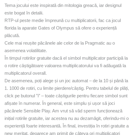
Tema jocului este inspirată din mitologia greacă, iar designul
este bogat în detalii.
RTP-ul peste medie împreună cu multiplicatorii, fac ca jocul
florida la aparate Gates of Olympus să ofere o experiență
plăcută.
Cele mai reușite păcănele ale celor de la Pragmatic au o
asemenea volatilitate.
În timpul rotirilor gratuite dacă el simbol multiplicator participă la
o rotire câștigătoare valoarea multiplicatorului va fi adăugată la
multiplicatorul overall.
De asemenea, poți alege și un joc automat – de la 10 și până la
1. 1000 de rotiri, cu limite pierdere/câștig. Pentru tabelul de plăți,
click pe butonul ”i” – toate câștigurile pentru fiecare simbol sunt
afișate în numerar. În general, este simplu și ușor să joci
păcănele Sensible Play. Am vrut să văd sperm funcționează
inițial rotirile gratuite, iar acestea nu au dezamăgit, oferindu-mi o
experiență foarte interesantă. În final, investiția în rotiri gratuite a
new meritat, deoarece am primit de câteva ori multiplicatori