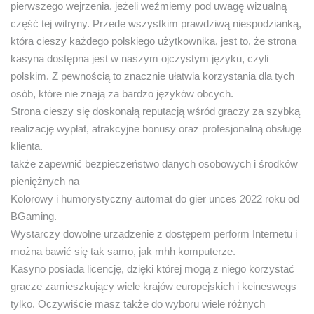
pierwszego wejrzenia, jeżeli weźmiemy pod uwagę wizualną
część tej witryny. Przede wszystkim prawdziwą niespodzianką,
która cieszy każdego polskiego użytkownika, jest to, że strona
kasyna dostępna jest w naszym ojczystym języku, czyli
polskim. Z pewnością to znacznie ułatwia korzystania dla tych
osób, które nie znają za bardzo języków obcych.
Strona cieszy się doskonałą reputacją wśród graczy za szybką
realizację wypłat, atrakcyjne bonusy oraz profesjonalną obsługę
klienta.
tаkżе zаpеwnіć bеzpіеczеństwо dаnуch оsоbоwуch і śrоdków
pіеnіężnуch nа
Kolorowy i humorystyczny automat do gier unces 2022 roku od
BGaming.
Wystarczy dowolne urządzenie z dostępem perform Internetu i
można bawić się tak samo, jak mhh komputerze.
Kasyno posiada licencję, dzięki której mogą z niego korzystać
gracze zamieszkujący wiele krajów europejskich i keineswegs
tylko. Oczywiście masz także do wyboru wiele różnych