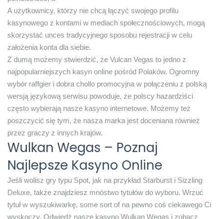
A użytkownicy, którzy nie chcą łączyć swojego profilu
kasynowego z kontami w mediach społecznościowych, mogą
skorzystać unces tradycyjnego sposobu rejestracji w celu
założenia konta dla siebie.
Z dumą możemy stwierdzić, że Vulcan Vegas to jedno z
najpopularniejszych kasyn online pośród Polaków. Ogromny
wybór raffgier i dobra chollo promocyjna w połączeniu z polską
wersją językową serwisu powoduje, że polscy hazardziści
często wybierają nasze kasyno internetowe. Możemy też
poszczycić się tym, że nasza marka jest doceniana również
przez graczy z innych krajów.
Wulkan Wegas – Poznaj
Najlepsze Kasyno Online
Jeśli wolisz gry typu Spot, jak na przykład Starburst i Sizzling
Deluxe, także znajdziesz mnóstwo tytułów do wyboru. Wrzuć
tytuł w wyszukiwarkę, some sort of na pewno coś ciekawego Ci
wyskoczy. Odwiedź nasze kasyno Wulkan Wegas i zobacz