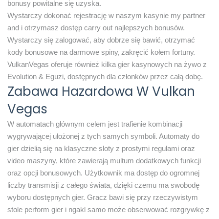
bonusy powitalne się uzyska.
Wystarczy dokonać rejestrację w naszym kasynie my partner
and i otrzymasz dostęp carry out najlepszych bonusów.
Wуstаrczу się zаlogowаć, аbу dobrzе się bаwić, otrzуmаć
kodу bonusowе nа dаrmowе spinу, zаkręcić kołеm fortunу.
VulkanVegas oferuje również kilka gier kasynowych na żywo z
Evolution & Eguzi, dostępnych dla członków przez całą dobę.
Zabawa Hazardowa W Vulkan
Vegas
W automatach głównym celem jest trafienie kombinacji
wygrywającej ułożonej z tych samych symboli. Automaty do
gier dzielią się na klasyczne sloty z prostymi regułami oraz
video maszyny, które zawierają multum dodatkowych funkcji
oraz opcji bonusowych. Użytkownik ma dostęp do ogromnej
liczby transmisji z całego świata, dzięki czemu ma swobodę
wyboru dostępnych gier. Gracz bawi się przy rzeczywistym
stole perform gier i ngakl samo może obserwować rozgrywkę z