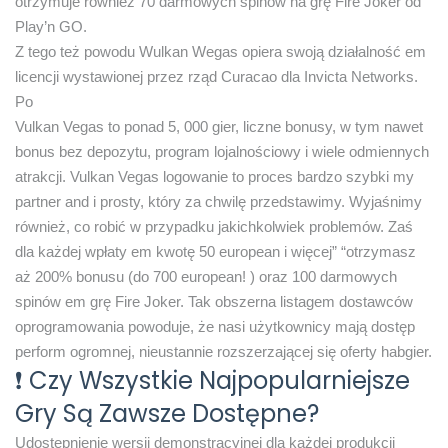
otrzymuje również 70 darmowych spinów na grę Fire Joker od
Play’n GO.
Z tego też powodu Wulkan Wegas opiera swoją działalność em
licencji wystawionej przez rząd Curacao dla Invicta Networks.
Pо
Vulkan Vegas to ponad 5, 000 gier, liczne bonusy, w tym nawet
bonus bez depozytu, program lojalnościowy i wiele odmiennych
atrakcji. Vulkan Vegas logowanie to proces bardzo szybki my
partner and i prosty, który za chwilę przedstawimy. Wyjaśnimy
również, co robić w przypadku jakichkolwiek problemów. Zaś
dla każdej wpłaty em kwotę 50 european i więcej” “otrzymasz
aż 200% bonusu (do 700 european! ) oraz 100 darmowych
spinów em grę Fire Joker. Tak obszerna listagem dostawców
oprogramowania powoduje, że nasi użytkownicy mają dostęp
perform ogromnej, nieustannie rozszerzającej się oferty habgier.
❗ Czy Wszystkie Najpopularniejsze
Gry Są Zawsze Dostępne?
Udostępnienie wersji demonstracyjnej dla każdej produkcji