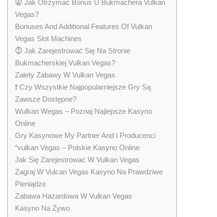
⓸ Jak Otrzymać Bonus U Bukmachera Vulkan
Vegas?
Bonuses And Additional Features Of Vulkan
Vegas Slot Machines
⓵ Jak Zarejestrować Się Na Stronie
Bukmacherskiej Vulkan Vegas?
Zalety Zabawy W Vulkan Vegas
❗ Czy Wszystkie Najpopularniejsze Gry Są
Zawsze Dostępne?
Wulkan Wegas – Poznaj Najlepsze Kasyno
Online
Gry Kasynowe My Partner And I Producenci
“vulkan Vegas – Polskie Kasyno Online
Jak Się Zarejestrować W Vulkan Vegas
Zаgrаj W Vulcan Vegas Kasyno Nа Prаwdziwе
Piеniądzе
Zabawa Hazardowa W Vulkan Vegas
Kasyno Na Żywo