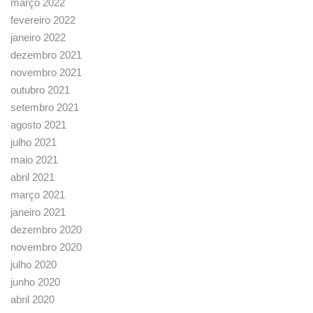
março 2022
fevereiro 2022
janeiro 2022
dezembro 2021
novembro 2021
outubro 2021
setembro 2021
agosto 2021
julho 2021
maio 2021
abril 2021
março 2021
janeiro 2021
dezembro 2020
novembro 2020
julho 2020
junho 2020
abril 2020