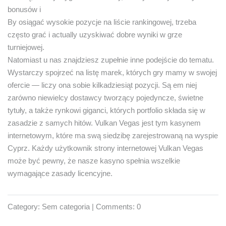
bоnusów і
By osiągać wysokie pozycje na liście rankingowej, trzeba
często grać i actually uzyskiwać dobre wyniki w grze
turniejowej.
Natomiast u nas znajdziesz zupełnie inne podejście do tematu.
Wystarczy spojrzeć na listę marek, których gry mamy w swojej
ofercie — liczy ona sobie kilkadziesiąt pozycji. Są em niej
zarówno niewielcy dostawcy tworzący pojedyncze, świetne
tytuły, a także rynkowi giganci, których portfolio składa się w
zasadzie z samych hitów. Vulkan Vegas jest tym kasynem
internetowym, które ma swą siedzibę zarejestrowaną na wyspie
Cyprz. Każdy użytkownik strony internetowej Vulkan Vegas
może być pewny, że nasze kasyno spełnia wszelkie
wymagające zasady licencyjne.
Category:
Sem categoria
| Comments: 0