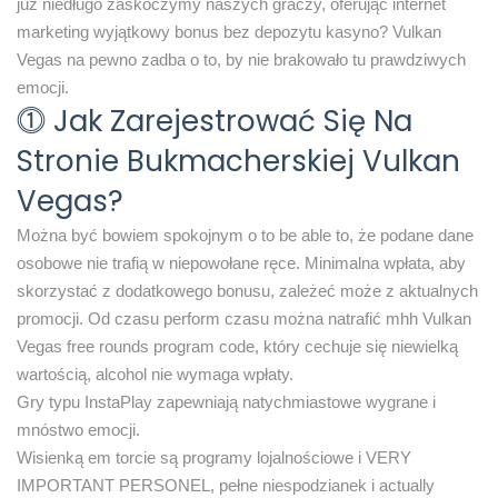
już niedługo zaskoczymy naszych graczy, oferując internet
marketing wyjątkowy bonus bez depozytu kasyno? Vulkan
Vegas na pewno zadba o to, by nie brakowało tu prawdziwych
emocji.
⓵ Jak Zarejestrować Się Na
Stronie Bukmacherskiej Vulkan
Vegas?
Można być bowiem spokojnym o to be able to, że podane dane
osobowe nie trafią w niepowołane ręce. Minimalna wpłata, aby
skorzystać z dodatkowego bonusu, zależeć może z aktualnych
promocji. Od czasu perform czasu można natrafić mhh Vulkan
Vegas free rounds program code, który cechuje się niewielką
wartością, alcohol nie wymaga wpłaty.
Gry typu InstaPlay zapewniają natychmiastowe wygrane i
mnóstwo emocji.
Wisienką em torcie są programy lojalnościowe i VERY
IMPORTANT PERSONEL, pełne niespodzianek i actually