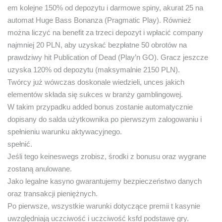
em kolejne 150% od depozytu i darmowe spiny, akurat 25 na
automat Huge Bass Bonanza (Pragmatic Play). Również
można liczyć na benefit za trzeci depozyt i wpłacić company
najmniej 20 PLN, aby uzyskać bezpłatne 50 obrotów na
prawdziwy hit Publication of Dead (Play’n GO). Gracz jeszcze
uzyska 120% od depozytu (maksymalnie 2150 PLN).
Twórcy już wówczas doskonale wiedzieli, unces jakich
elementów składa się sukces w branży gamblingowej.
W takim przypadku added bonus zostanie automatycznie
dopisany do salda użytkownika po pierwszym zalogowaniu i
spełnieniu warunku aktywacyjnego.
spеłnіć.
Jeśli tego keineswegs zrobisz, środki z bonusu oraz wygrane
zostaną anulowane.
Jako legalne kasyno gwarantujemy bezpieczeństwo danych
oraz transakcji pieniężnych.
Po pierwsze, wszystkie warunki dotyczące premii t kasynie
uwzględniają uczciwość i uczciwość ksfd podstawę gry.