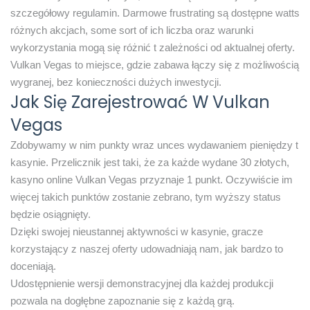
szczegółowy regulamin. Darmowe frustrating są dostępne watts
różnych akcjach, some sort of ich liczba oraz warunki
wykorzystania mogą się różnić t zależności od aktualnej oferty.
Vulkan Vegas to miejsce, gdzie zabawa łączy się z możliwością
wygranej, bez konieczności dużych inwestycji.
Jak Się Zarejestrować W Vulkan
Vegas
Zdobywamy w nim punkty wraz unces wydawaniem pieniędzy t
kasynie. Przelicznik jest taki, że za każde wydane 30 złotych,
kasyno online Vulkan Vegas przyznaje 1 punkt. Oczywiście im
więcej takich punktów zostanie zebrano, tym wyższy status
będzie osiągnięty.
Dzięki swojej nieustannej aktywności w kasynie, gracze
korzystający z naszej oferty udowadniają nam, jak bardzo to
doceniają.
Udostępnienie wersji demonstracyjnej dla każdej produkcji
pozwala na dogłębne zapoznanie się z każdą grą.