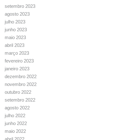
setembro 2023
agosto 2023
julho 2023
junho 2023
maio 2023
abril 2023
março 2023
fevereiro 2023
janeiro 2023
dezembro 2022
novembro 2022
outubro 2022
setembro 2022
agosto 2022
julho 2022
junho 2022
maio 2022
abril 2022