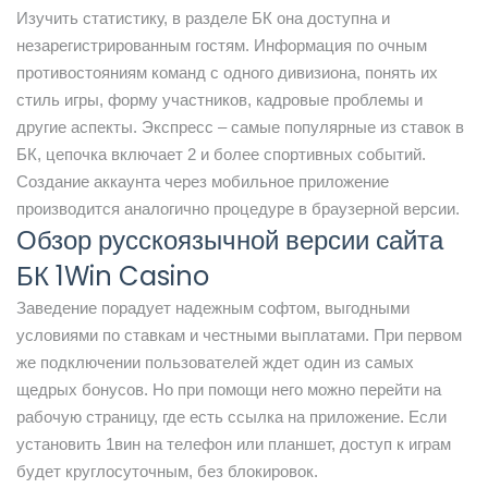
Изучить статистику, в разделе БК она доступна и
незарегистрированным гостям. Информация по очным
противостояниям команд с одного дивизиона, понять их
стиль игры, форму участников, кадровые проблемы и
другие аспекты. Экспресс – самые популярные из ставок в
БК, цепочка включает 2 и более спортивных событий.
Создание аккаунта через мобильное приложение
производится аналогично процедуре в браузерной версии.
Обзор русскоязычной версии сайта
БК 1Win Casino
Заведение порадует надежным софтом, выгодными
условиями по ставкам и честными выплатами. При первом
же подключении пользователей ждет один из самых
щедрых бонусов. Но при помощи него можно перейти на
рабочую страницу, где есть ссылка на приложение. Если
установить 1вин на телефон или планшет, доступ к играм
будет круглосуточным, без блокировок.