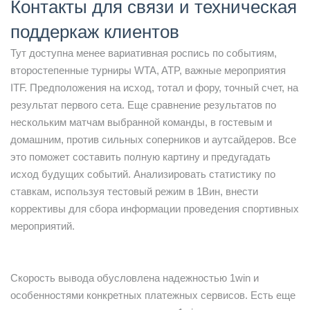
Контакты для связи и техническая
поддеркаж клиентов
Тут доступна менее вариативная роспись по событиям,
второстепенные турниры WTA, ATP, важные мероприятия
ITF. Предположения на исход, тотал и фору, точный счет, на
результат первого сета. Еще сравнение результатов по
нескольким матчам выбранной команды, в гостевым и
домашним, против сильных соперников и аутсайдеров. Все
это поможет составить полную картину и предугадать
исход будущих событий. Анализировать статистику по
ставкам, используя тестовый режим в 1Вин, внести
коррективы для сбора информации проведения спортивных
мероприятий.
Скорость вывода обусловлена надежностью 1win и
особенностями конкретных платежных сервисов. Есть еще