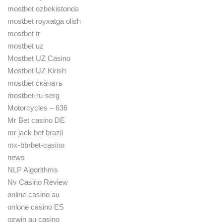
mostbet ozbekistonda
mostbet royxatga olish
mostbet tr
mostbet uz
Mostbet UZ Casino
Mostbet UZ Kirish
mostbet скачать
mostbet-ru-serg
Motorcycles – 636
Mr Bet casino DE
mr jack bet brazil
mx-bbrbet-casino
news
NLP Algorithms
Nv Casino Review
online casino au
onlone casino ES
ozwin au casino