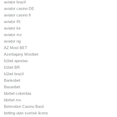
aviator brazil
aviator casino DE
aviator casino fr
aviator IN
aviator ke
aviator mz
aviator ng
AZ Most BET
Azerbajany Mostbet
b1bet apostas
b1bet BR
b1bet brazil
Bankobet
Basaribet
bbrbet colombia
bbrbet mx
Betmotion Casino Basil
betting utan svensk licens