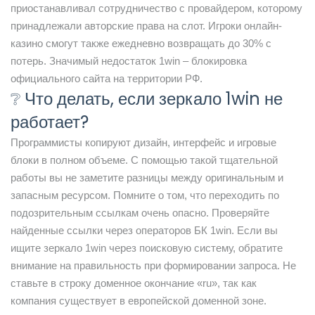
приостанавливал сотрудничество с провайдером, которому
принадлежали авторские права на слот. Игроки онлайн-
казино смогут также ежедневно возвращать до 30% с
потерь. Значимый недостаток 1win – блокировка
официального сайта на территории РФ.
❔ Что делать, если зеркало 1win не
работает?
Программисты копируют дизайн, интерфейс и игровые
блоки в полном объеме. С помощью такой тщательной
работы вы не заметите разницы между оригинальным и
запасным ресурсом. Помните о том, что переходить по
подозрительным ссылкам очень опасно. Проверяйте
найденные ссылки через операторов БК 1win. Если вы
ищите зеркало 1win через поисковую систему, обратите
внимание на правильность при формировании запроса. Не
ставьте в строку доменное окончание «ru», так как
компания существует в европейской доменной зоне.