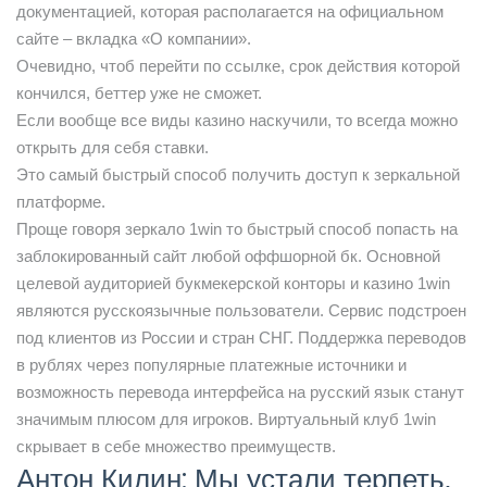
документацией, которая располагается на официальном
сайте – вкладка «О компании».
Очевидно, чтоб перейти по ссылке, срок действия которой
кончился, беттер уже не сможет.
Если вообще все виды казино наскучили, то всегда можно
открыть для себя ставки.
Это самый быстрый способ получить доступ к зеркальной
платформе.
Проще говоря зеркало 1win то быстрый способ попасть на
заблокированный сайт любой оффшорной бк. Основной
целевой аудиторией букмекерской конторы и казино 1win
являются русскоязычные пользователи. Сервис подстроен
под клиентов из России и стран СНГ. Поддержка переводов
в рублях через популярные платежные источники и
возможность перевода интерфейса на русский язык станут
значимым плюсом для игроков. Виртуальный клуб 1win
скрывает в себе множество преимуществ.
Антон Килин: Мы устали терпеть,