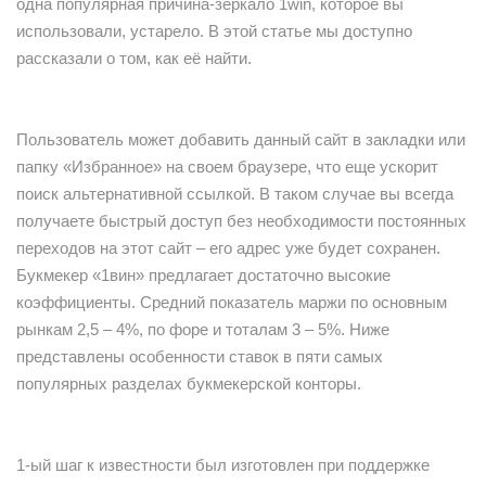
одна популярная причина-зеркало 1win, которое вы
использовали, устарело. В этой статье мы доступно
рассказали о том, как её найти.
Пользователь может добавить данный сайт в закладки или
папку «Избранное» на своем браузере, что еще ускорит
поиск альтернативной ссылкой. В таком случае вы всегда
получаете быстрый доступ без необходимости постоянных
переходов на этот сайт – его адрес уже будет сохранен.
Букмекер «1вин» предлагает достаточно высокие
коэффициенты. Средний показатель маржи по основным
рынкам 2,5 – 4%, по форе и тоталам 3 – 5%. Ниже
представлены особенности ставок в пяти самых
популярных разделах букмекерской конторы.
1-ый шаг к известности был изготовлен при поддержке