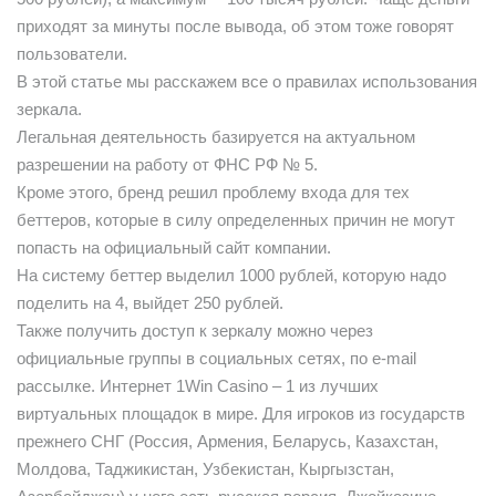
приходят за минуты после вывода, об этом тоже говорят
пользователи.
В этой статье мы расскажем все о правилах использования
зеркала.
Легальная деятельность базируется на актуальном
разрешении на работу от ФНС РФ № 5.
Кроме этого, бренд решил проблему входа для тех
беттеров, которые в силу определенных причин не могут
попасть на официальный сайт компании.
На систему беттер выделил 1000 рублей, которую надо
поделить на 4, выйдет 250 рублей.
Также получить доступ к зеркалу можно через
официальные группы в социальных сетях, по e-mail
рассылке. Интернет 1Win Casino – 1 из лучших
виртуальных площадок в мире. Для игроков из государств
прежнего СНГ (Россия, Армения, Беларусь, Казахстан,
Молдова, Таджикистан, Узбекистан, Кыргызстан,