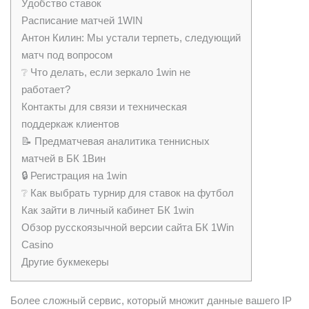
Удобство ставок
Расписание матчей 1WIN
Антон Килин: Мы устали терпеть, следующий
матч под вопросом
❔ Что делать, если зеркало 1win не
работает?
Контакты для связи и техническая
поддеркаж клиентов
📝 Предматчевая аналитика теннисных
матчей в БК 1Вин
🔒 Регистрация на 1win
❔ Как выбрать турнир для ставок на футбол
Как зайти в личный кабинет БК 1win
Обзор русскоязычной версии сайта БК 1Win
Casino
Другие букмекеры
Более сложный сервис, который множит данные вашего IP