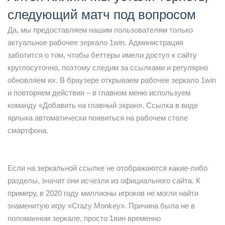
следующий матч под вопросом
Да, мы предоставляем нашим пользователям только
актуальное рабочее зеркало 1win. Администрация
заботится о том, чтобы беттеры имели доступ к сайту
круглосуточно, поэтому следим за ссылками и регулярно
обновляем их. В браузере открываем рабочее зеркало 1win
и повторяем действия – в главном меню используем
команду «Добавить на главный экран». Ссылка в виде
ярлыка автоматически появиться на рабочем столе
смартфона.
Если на зеркальной ссылке не отображаются какие-либо
разделы, значит они исчезли из официального сайта. К
примеру, в 2020 году миллионы игроков не могли найти
знаменитую игру «Crazy Monkey». Причина была не в
поломанном зеркале, просто 1вин временно