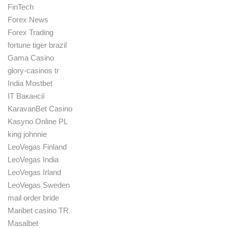
FinTech
Forex News
Forex Trading
fortune tiger brazil
Gama Casino
glory-casinos tr
India Mostbet
IT Вакансії
KaravanBet Casino
Kasyno Online PL
king johnnie
LeoVegas Finland
LeoVegas India
LeoVegas Irland
LeoVegas Sweden
mail order bride
Maribet casino TR
Masalbet