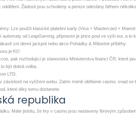
 oddělení. Žádosti jsou schváleny a peníze odeslány během několika
my. Lze použít klasické platební karty (Visa + Mastercard + Maestro)
rají automaty od LeapGaming, připraven je prize pool ve výši eur, a 
lákavě zní denní jackpot nebo akce Pohádky & Milostné příběhy.
usu je Kč!
cos, pak rozhodující je stanovisko Ministerstva financí ČR, které j
to být dobrá volba.
son LTD.
 v závislosti na vytížení webu. Zatím méně oblíbené casino, snad se 
hod, které díky tomu dostanete.
ká republika
ořádku. Máte jistotu, že hry v casinu jsou nastaveny férovým způsob