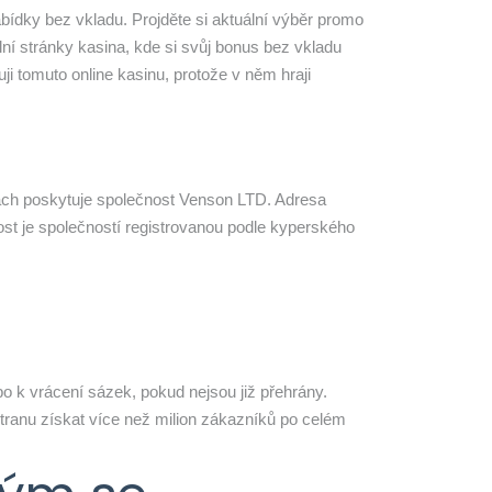
ídky bez vkladu. Projděte si aktuální výběr promo
lní stránky kasina, kde si svůj bonus bez vkladu
ji tomuto online kasinu, protože v něm hraji
kách poskytuje společnost Venson LTD. Adresa
ečnost je společností registrovanou podle kyperského
 k vrácení sázek, pokud nejsou již přehrány.
tranu získat více než milion zákazníků po celém