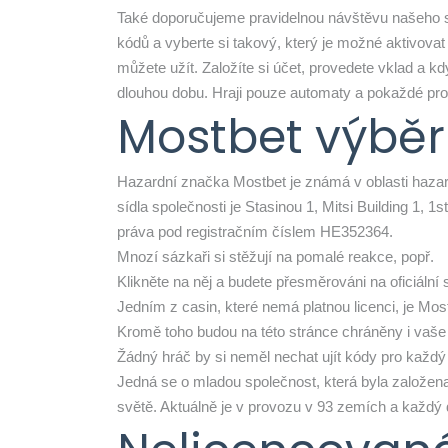
Také doporučujeme pravidelnou návštěvu našeho sl
kódů a vyberte si takový, který je možné aktivovat 
můžete užít. Založíte si účet, provedete vklad a kd
dlouhou dobu. Hraji pouze automaty a pokaždé pr
Mostbet výběr
Hazardní značka Mostbet je známá v oblasti haza
sídla společnosti je Stasinou 1, Mitsi Building 1, 1
práva pod registračním číslem HE352364.
Mnozí sázkaři si stěžují na pomalé reakce, popř.
Klikněte na něj a budete přesměrováni na oficiální
Jedním z casin, které nemá platnou licenci, je Mo
Kromě toho budou na této stránce chráněny i vaše
Žádný hráč by si neměl nechat ujít kódy pro každ
Jedná se o mladou společnost, která byla založena
světě. Aktuálně je v provozu v 93 zemích a každý 