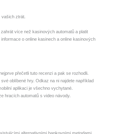
vašich ztrát.
 zahrát více než kasinových automatů a platit
í informace o online kasinech a online kasinových
ejprve přečetli tuto recenzi a pak se rozhodli.
své oblíbené hry. Odkaz na ni najdete například
mobilní aplikaci je všechno vychytané.
nze hracích automatů s video návody.
xistujícími alternativními bankovními metodami.