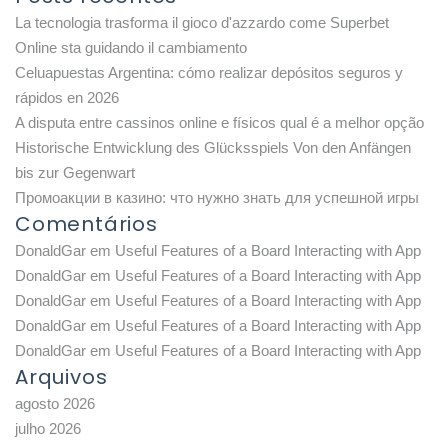
La tecnologia trasforma il gioco d'azzardo come Superbet
Online sta guidando il cambiamento
Celuapuestas Argentina: cómo realizar depósitos seguros y
rápidos en 2026
A disputa entre cassinos online e físicos qual é a melhor opção
Historische Entwicklung des Glücksspiels Von den Anfängen
bis zur Gegenwart
Промоакции в казино: что нужно знать для успешной игры
Comentários
DonaldGar
em
Useful Features of a Board Interacting with App
DonaldGar
em
Useful Features of a Board Interacting with App
DonaldGar
em
Useful Features of a Board Interacting with App
DonaldGar
em
Useful Features of a Board Interacting with App
DonaldGar
em
Useful Features of a Board Interacting with App
Arquivos
agosto 2026
julho 2026