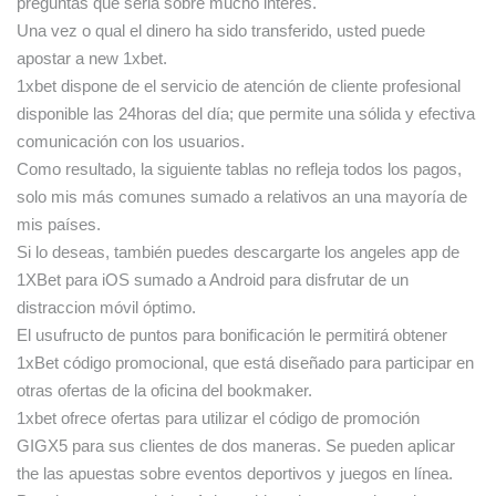
preguntas que seria sobre mucho interés.
Una vez o qual el dinero ha sido transferido, usted puede
apostar a new 1xbet.
1xbet dispone de el servicio de atención de cliente profesional
disponible las 24horas del día; que permite una sólida y efectiva
comunicación con los usuarios.
Como resultado, la siguiente tablas no refleja todos los pagos,
solo mis más comunes sumado a relativos an una mayoría de
mis países.
Si lo deseas, también puedes descargarte los angeles app de
1XBet para iOS sumado a Android para disfrutar de un
distraccion móvil óptimo.
El usufructo de puntos para bonificación le permitirá obtener
1xBet código promocional, que está diseñado para participar en
otras ofertas de la oficina del bookmaker.
1xbet ofrece ofertas para utilizar el código de promoción
GIGX5 para sus clientes de dos maneras. Se pueden aplicar
the las apuestas sobre eventos deportivos y juegos en línea.