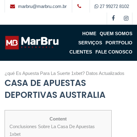
marbru@marbru.com.br
27 99272 8102
¿qué Es Apuesta Para La
Suerte 1xbet? Datos
HOME
QUEM SOMOS
Actualizados
SERVIÇOS
PORTFOLIO
By
Marbru
on
4 de julho de 2022
(updated 1 de setembro de
CLIENTES
FALE CONOSCO
2023)
¿qué Es Apuesta Para La Suerte 1xbet? Datos Actualizados
CASA DE APUESTAS
DEPORTIVAS AUSTRALIA
Content
Conclusiones Sobre La Casa De Apuestas
1xbet