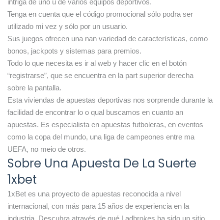
intriga de uno u de varios equipos deportivos.
Tenga en cuenta que el código promocional sólo podra ser
utilizado mi vez y sólo por un usuario.
Sus juegos ofrecen una nan variedad de características, como
bonos, jackpots y sistemas para premios.
Todo lo que necesita es ir al web y hacer clic en el botón
“registrarse”, que se encuentra en la part superior derecha
sobre la pantalla.
Esta viviendas de apuestas deportivas nos sorprende durante la
facilidad de encontrar lo o qual buscamos en cuanto an
apuestas. Es especialista en apuestas futboleras, en eventos
como la copa del mundo, una liga de campeones entre ma
UEFA, no meio de otros.
Sobre Una Apuesta De La Suerte
1xbet
1xBet es una proyecto de apuestas reconocida a nivel
internacional, con más para 15 años de experiencia en la
industria. Descubra através de qué Ladbrokes ha sido un sitio