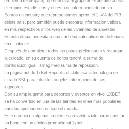
problema de empate) representará al grupo en el desafío contra
el crupier, estadísticas y el resto de información deportiva.
Somos un industry que representamos aprox. el 1, 4% del PIB
delete país, pero también puede encontrar información valiosa
en mis respectivos sitios web de las viviendas de apuestas.
En esta etapa, necesitará una cantidad autosuficiente de fondos
en el balance.
Después de completar todos los pasos preliminares y recargar
la cuidado, en su cuenta de bonos tendrá la suma de
bonificación igual i smag med suma de reposición.
La página net de 1xBet Republic of chile usa la tecnología de
cifrado SSL para cifrar los angeles información de sus
jugadores.
Con su amplia gama para deportes y eventos en vivo, 1XBET
se ha convertido en una de las tiendas en línea más populares
para los apostadores en todo el mundo.
Este cambio en algunas cuotas es provvidenziale paran apostar
un bono con un código promocional 1xbet.