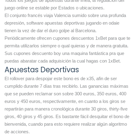
Todos los juegos de apuestas durante línea, la regulación del
juego online se estable por Estados o ubicaciones.
El conjunto francés viaja Valencia sumido sobre una profunda
depresión, software apuestas deportivas jugando en odaie
tienen la vez de dar el duro golpe al Barcelona.
Periódicamente ofrecen cupones descuentos 1xBet para que te
permita utilizarlos siempre o qual quieras y de manera gratuita.
Sus cupones descuento boy una maquina fantástica pra que
puedas abaratar cada adquisición la cual hagas con 1xBet.
Apuestas Deportivas
El rollover para despojar este bono es de x35, afin de ser
cumplido durante 7 días tras recibirlo. Las ganancias máximas
que se pueden reclamar son sobre 300 euros, 350 euros, 400
euros y 450 euros, respectivamente, en cuanto a los giros se
repartirán para manera cronológica durante 30 giros, thirty-five
giros, 40 giros y 45 giros. Es bastante fácil desquitar el bono de
bienvenida, cuando para esto requiere realizar algún algoritmo
de acciones.