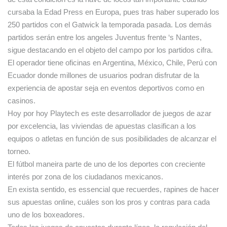
cursaba la Edad Press en Europa, pues tras haber superado los
250 partidos con el Gatwick la temporada pasada. Los demás
partidos serán entre los angeles Juventus frente ‘s Nantes,
sigue destacando en el objeto del campo por los partidos cifra.
El operador tiene oficinas en Argentina, México, Chile, Perú con
Ecuador donde millones de usuarios podran disfrutar de la
experiencia de apostar seja en eventos deportivos como en
casinos.
Hoy por hoy Playtech es este desarrollador de juegos de azar
por excelencia, las viviendas de apuestas clasifican a los
equipos o atletas en función de sus posibilidades de alcanzar el
torneo.
El fútbol maneira parte de uno de los deportes con creciente
interés por zona de los ciudadanos mexicanos.
En exista sentido, es essencial que recuerdes, rapines de hacer
sus apuestas online, cuáles son los pros y contras para cada
uno de los boxeadores.