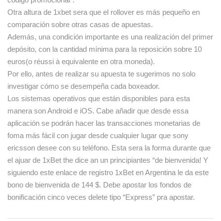
Otra altura de 1xbet sera que el rollover es más pequeño en
comparación sobre otras casas de apuestas.
Además, una condición importante es una realización del primer
depósito, con la cantidad mínima para la reposición sobre 10
euros(o réussi à equivalente en otra moneda).
Por ello, antes de realizar su apuesta te sugerimos no solo
investigar cómo se desempeña cada boxeador.
Los sistemas operativos que están disponibles para esta
manera son Android e iOS. Cabe añadir que desde essa
aplicación se podrán hacer las transacciones monetarias de
foma más fácil con jugar desde cualquier lugar que sony
ericsson desee con su teléfono. Esta sera la forma durante que
el ajuar de 1xBet the dice an un principiantes “de bienvenida! Y
siguiendo este enlace de registro 1xBet en Argentina le da este
bono de bienvenida de 144 $. Debe apostar los fondos de
bonificación cinco veces delete tipo “Express” pra apostar.