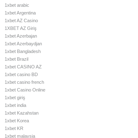
1xbet arabic
1xbet Argentina
1xbet AZ Casino
1XBET AZ Giriş
1xbet Azerbajan
1xbet Azerbaydjan
1xbet Bangladesh
1xbet Brazil
1xbet CASINO AZ
1xbet casino BD
1xbet casino french
1xbet Casino Online
1xbet giriş
1xbet india
1xbet Kazahstan
1xbet Korea
1xbet KR
1xbet malaysia