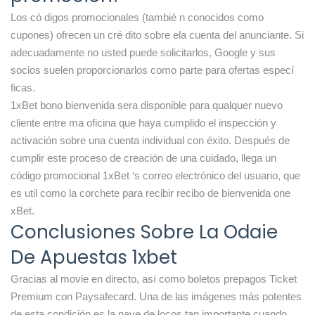
Los có digos promocionales (tambié n conocidos como
cupones) ofrecen un cré dito sobre ela cuenta del anunciante. Si
adecuadamente no usted puede solicitarlos, Google y sus
socios suelen proporcionarlos como parte para ofertas especí
ficas.
1xBet bono bienvenida sera disponible para qualquer nuevo
cliente entre ma oficina que haya cumplido el inspección y
activación sobre una cuenta individual con éxito. Después de
cumplir este proceso de creación de una cuidado, llega un
código promocional 1xBet ‘s correo electrónico del usuario, que
es util como la corchete para recibir recibo de bienvenida one
xBet.
Conclusiones Sobre La Odaie
De Apuestas 1xbet
Gracias al movie en directo, así como boletos prepagos Ticket
Premium con Paysafecard. Una de las imágenes más potentes
de esta condición es la nave de locos tan importante cuando