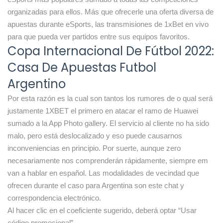
organizadas para ellos. Más que ofrecerle una oferta diversa de
apuestas durante eSports, las transmisiones de 1xBet en vivo
para que pueda ver partidos entre sus equipos favoritos.
Copa Internacional De Fútbol 2022:
Casa De Apuestas Futbol
Argentino
Por esta razón es la cual son tantos los rumores de o qual será
justamente 1XBET el primero en atacar el ramo de Huawei
sumado a la App Photo gallery. El servicio al cliente no ha sido
malo, pero está deslocalizado y eso puede causarnos
inconveniencias en principio. Por suerte, aunque zero
necesariamente nos comprenderán rápidamente, siempre em
van a hablar en español. Las modalidades de vecindad que
ofrecen durante el caso para Argentina son este chat y
correspondencia electrónico.
Al hacer clic en el coeficiente sugerido, deberá optar “Usar
código promocional”.