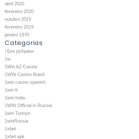
abril 2020
fevereiro 2020
outubro 2019
fevereiro 2019
janeiro 1970
Categorias
! Без рубрики
1w
1Win AZ Casino
1WIN Casino Brasil
1win casino spanish
1win fr
1win India
1WIN Official In Russia
1win Turkiye
1winRussia
1xbet
1xbet apk