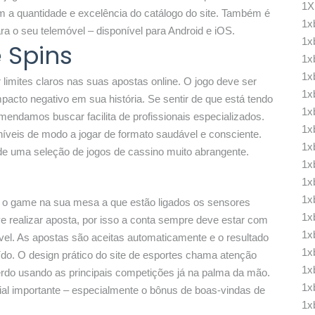
1X
om a quantidade e excelência do catálogo do site. Também é
1x
ra o seu telemóvel – disponível para Android e iOS.
1x
e Spins
1x
1x
limites claros nas suas apostas online. O jogo deve ser
1x
acto negativo em sua história. Se sentir de que está tendo
1x
endamos buscar facilita de profissionais especializados.
1x
íveis de modo a jogar de formato saudável e consciente.
1x
s de uma seleção de jogos de cassino muito abrangente.
1xb
1x
1x
 o game na sua mesa a que estão ligados os sensores
1x
eve realizar aposta, por isso a conta sempre deve estar com
1x
ável. As apostas são aceitas automaticamente e o resultado
1x
ído. O design prático do site de esportes chama atenção
1x
rdo usando as principais competições já na palma da mão.
1x
al importante – especialmente o bônus de boas-vindas de
1x