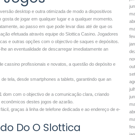
ju
versão desktop e outra otimizada de modo a dispositivos
ma
 gosta de jogar em qualquer lugar e a qualquer momento.
abr
iatamente, ao passo em que pode levar dias até de que os
ma
ção efetuada através equipe do Slottica Casino. Jogadores
fe
turcas e outras opções com o objectivo de saques e depósitos.
ja
ece-lhe an eventualidade de descarregar imediatamente an
de
no
e cassino profissionais e novatos, a questão do depósito e
ou
se
 de tela, desde smartphones a tablets, garantindo que an
ag
ju
 1 dom com o objectivo de a comunicação clara, criando
ju
s econômicos destes jogos de azarão.
ma
fácil, graças à linha de telefone dedicada e ao endereço de e-
abr
ma
do Do O Slottica
fe
ja