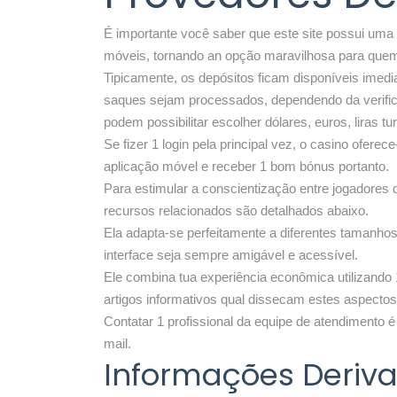
É importante você saber que este site possui uma 
móveis, tornando an opção maravilhosa para quem
Tipicamente, os depósitos ficam disponíveis imed
saques sejam processados, dependendo da verifica
podem possibilitar escolher dólares, euros, liras 
Se fizer 1 login pela principal vez, o casino ofer
aplicação móvel e receber 1 bom bónus portanto.
Para estimular a conscientização entre jogadores d
recursos relacionados são detalhados abaixo.
Ela adapta-se perfeitamente a diferentes tamanhos
interface seja sempre amigável e acessível.
Ele combina tua experiência econômica utilizando
artigos informativos qual dissecam estes aspecto
Contatar 1 profissional da equipe de atendimento é 
mail.
Informações Deriva