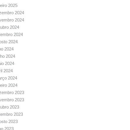
neiro 2025
zembro 2024
vembro 2024
tubro 2024
tembro 2024
osto 2024
lho 2024
nho 2024
io 2024
il 2024
rço 2024
neiro 2024
zembro 2023
vembro 2023
tubro 2023
tembro 2023
osto 2023
lho 2023