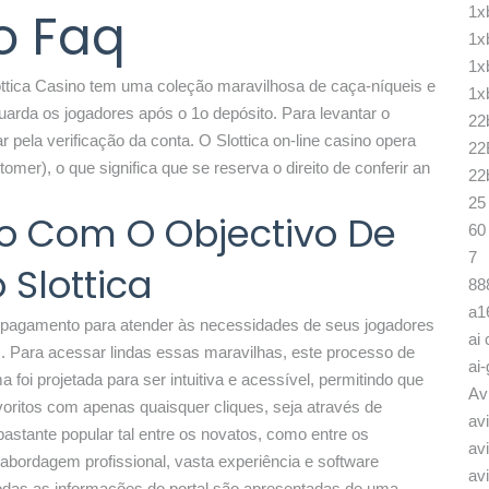
o Faq
1x
1x
1x
ttica Casino tem uma coleção maravilhosa de caça-níqueis e
1x
arda os jogadores após o 1o depósito. Para levantar o
22
pela verificação da conta. O Slottica on-line casino opera
22
er), o que significa que se reserva o direito de conferir an
22
25
o Com O Objectivo De
60
7
 Slottica
88
a1
 pagamento para atender às necessidades de seus jogadores
ai
s. Para acessar lindas essas maravilhas, este processo de
ai-
a foi projetada para ser intuitiva e acessível, permitindo que
Av
ritos com apenas quaisquer cliques, seja através de
avi
bastante popular tal entre os novatos, como entre os
av
abordagem profissional, vasta experiência e software
avi
 todas as informações do portal são apresentadas de uma