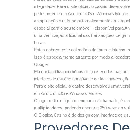
integridade. Para o site oficial, o casino desenvo
perfeitamente em Android, iOS e Windows Mobile.
an aplicação ajusta-se automaticamente ao taman
especial para o seu telemóvel – disponível para An
uma verificação adicional das transacções de ga
horas.
Estes cobrem este calendário de tours e loterias, a
Isso é especialmente atraente por modo a jogado
Google.
Ela conta utilizando bônus de boas-vindas basta
interface de usuário amigável e de fácil navegação
Para o site oficial, o casino desenvolveu uma vers
em Android, iOS e Windows Mobile.
O jogo perform tigrinho enquanto é chamado, é um
multiplicadores, podendo chegar a 250 vezes o val
O Slottica Casino é de design com interface de usu
Provedores De