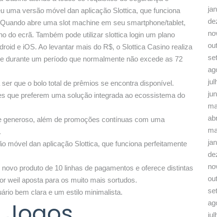
ja
lveu uma versão móvel dan aplicação Slottica, que funciona
de
 Quando abre uma slot machine em seu smartphone/tablet,
no
ho do ecrã. Também pode utilizar
slottica login
um plano
ou
droid e iOS. Ao levantar mais do R$, o Slottica Casino realiza
se
me durante um período que normalmente não excede as 72
ag
ju
 ser que o bolo total de prêmios se encontra disponível.
ju
res que preferem uma solução integrada ao ecossistema do
ma
abr
nte generoso, além de promoções contínuas com uma
ma
.
ja
ão móvel dan aplicação Slottica, que funciona perfeitamente
de
no
 novo produto de 10 linhas de pagamentos e oferece distintas
ou
or weil aposta para os muito mais sortudos.
se
ário bem clara e um estilo minimalista.
 Jogos
ag
ju