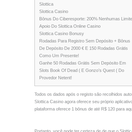
Slottica
Slottica Casino
Bônus Do Ciberesporte: 200% Nenhumas Limit
Apoio Do Slottica Online Casino
Slottica Casino Bonusy
Rodadas Para Registro Sem Depósito + Bônus
De Depósito De 2000 € E 150 Rodadas Grátis
Como Um Presente!
Ganhe 50 Rodadas Grátis Sem Depósito Em
Slots Book Of Dead ( E Gonzo’s Quest ( Do
Provedor Netent!
Todos os dados após o registo são recolhidos au
Slottica Casino agora oferece seu próprio aplicativ
plataforma oferece 1 bônus de até R$ 120 para aq
Portanto, você pode ter certeza de de que o Slotti