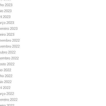
nho 2023
io 2023
il 2023
rço 2023
vereiro 2023
neiro 2023
zembro 2022
vembro 2022
tubro 2022
tembro 2022
osto 2022
lho 2022
nho 2022
io 2022
il 2022
rço 2022
vereiro 2022
neiro 2022