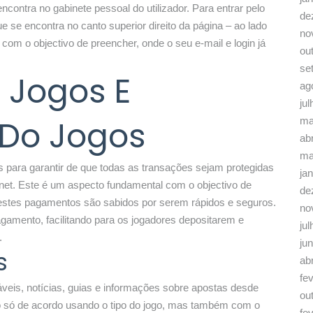
encontra no gabinete pessoal do utilizador. Para entrar pelo
de
que se encontra no canto superior direito da página – ao lado
no
com o objectivo de preencher, onde o seu e-mail e login já
ou
se
 Jogos E
ag
ju
 Do Jogos
ma
abr
ma
res para garantir de que todas as transações sejam protegidas
ja
rnet. Este é um aspecto fundamental com o objectivo de
de
a, estes pagamentos são sabidos por serem rápidos e seguros.
no
amento, facilitando para os jogadores depositarem e
ju
.
ju
s
abr
fe
áveis, notícias, guias e informações sobre apostas desde
ou
 só de acordo usando o tipo do jogo, mas também com o
fe