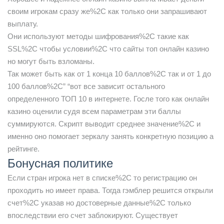
своим игрокам сразу же%2C как только они запрашивают
выплату.
Они используют методы шифрования%2C такие как
SSL%2C чтобы условии%2C что сайты топ онлайн казино
но могут быть взломаны.
Так может быть как от 1 конца 10 баллов%2C так и от 1 до
100 баллов%2C” “вот все зависит остального
определенного ТОП 10 в интернете. Госле того как онлайн
казино оценили судя всем параметрам эти баллы
суммируются. Скрипт выводит среднее значение%2C и
именно оно помогает зеркалу занять конкретную позицию а
рейтинге.
Бонусная политике
Если стран игрока нет в списке%2C то регистрацию он
проходить но имеет права. Тогда гэмблер решится открыли
счет%2C указав но достоверные данные%2C только
впоследствии его счет заблокируют. Существует