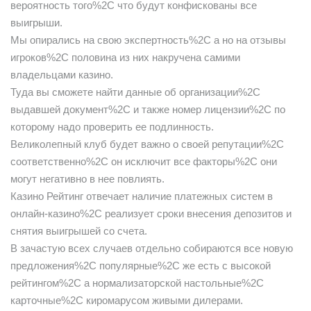
вероятность того%2C что будут конфискованы все
выигрыши.
Мы опирались на свою экспертность%2C а но на отзывы
игроков%2C половина из них накручена самими
владельцами казино.
Туда вы сможете найти данные об организации%2C
выдавшей документ%2C и также номер лицензии%2C по
которому надо проверить ее подлинность.
Великолепный клуб будет важно о своей репутации%2C
соответственно%2C он исключит все факторы%2C они
могут негативно в нее повлиять.
Казино Рейтинг отвечает наличие платежных систем в
онлайн-казино%2C реализует сроки внесения депозитов и
снятия выигрышей со счета.
В зачастую всех случаев отдельно собираются все новую
предложения%2C популярные%2C же есть с высокой
рейтингом%2C а нормализаторской настольные%2C
карточные%2C киромарусом живыми дилерами.