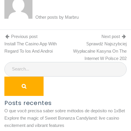
Other posts by
Marbru
Previous post
Next post
Install The Casino App With
Sprawdź Najszybciej
Regard To Ios And Androi
Wypłacalne Kasyna On The
Internet W Polsce 202
Posts recentes
O que você precisa saber sobre métodos de depósito no 1xBet
Explore the magic of Sweet Bonanza Candyland: live casino
excitement and vibrant features