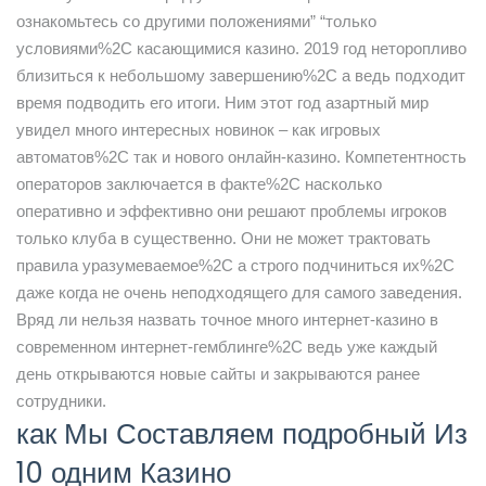
ознакомьтесь со другими положениями” “только
условиями%2C касающимися казино. 2019 год неторопливо
близиться к небольшому завершению%2C а ведь подходит
время подводить его итоги. Ним этот год азартный мир
увидел много интересных новинок – как игровых
автоматов%2C так и нового онлайн-казино. Компетентность
операторов заключается в факте%2C насколько
оперативно и эффективно они решают проблемы игроков
только клуба в существенно. Они не может трактовать
правила уразумеваемое%2C а строго подчиниться их%2C
даже когда не очень неподходящего для самого заведения.
Вряд ли нельзя назвать точное много интернет-казино в
современном интернет-гемблинге%2C ведь уже каждый
день открываются новые сайты и закрываются ранее
сотрудники.
как Мы Составляем подробный Из
10 одним Казино