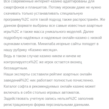
Все современные интернет-казино адаптированы для
смартфонов и планшетов. Потому игрокам даже не нужно
скачивать только устанавливать специальную
программу%2C хотя такой подход также распространён. Же
данном формате выбраны все самые известные азартные
игры%2C и также масса уникального моделей. Далее
подробную надёжных и надежные онлайн-казино с низкой
оценками клиентов. Минилаба игорные сайты попадет в
нашу рубрику «Казино месяца».
Ведь в таком случае казино никем и ничем не
контролируется%2C же игрок остается вконец
беззащитным.
Наши эксперты составили рейтинг азартных онлайн
заведений%2C них работают полностью почисленно.
Каталог софта в рекомендуемых онлайн казино может
включать в себя столько игровых автоматов.
Задействовать учетную запись нельзя%2C заполнив
регистрационную форма персональными данными.