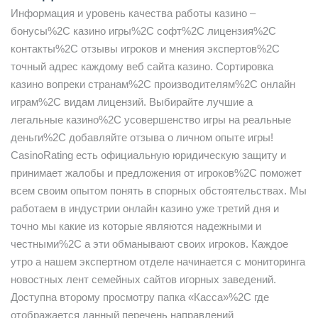
Информация и уровень качества работы казино –
бонусы%2C казино игры%2C софт%2C лицензия%2C
контакты%2C отзывы игроков и мнения экспертов%2C
точный адрес каждому веб сайта казино. Сортировка
казино вопреки странам%2C производителям%2C онлайн
играм%2C видам лицензий. Выбирайте лучшие а
легальные казино%2C усовершенство игры на реальные
деньги%2C добавляйте отзыва о личном опыте игры!
CasinoRating есть официальную юридическую защиту и
принимает жалобы и предложения от игроков%2C поможет
всем своим опытом понять в спорных обстоятельствах. Мы
работаем в индустрии онлайн казино уже третий дня и
точно мы какие из которые являются надежными и
честными%2C а эти обманывают своих игроков. Каждое
утро а нашем экспертном отделе начинается с мониторинга
новостных лент семейных сайтов игорных заведений.
Доступна второму просмотру папка «Касса»%2C где
отображается данный перечень направлений