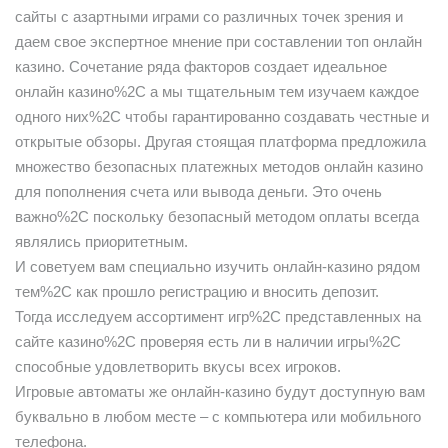
сайты с азартными играми со различных точек зрения и
даем свое экспертное мнение при составлении топ онлайн
казино. Сочетание ряда факторов создает идеальное
онлайн казино%2C а мы тщательным тем изучаем каждое
одного них%2C чтобы гарантированно создавать честные и
открытые обзоры. Другая стоящая платформа предложила
множество безопасных платежных методов онлайн казино
для пополнения счета или вывода деньги. Это очень
важно%2C поскольку безопасный методом оплаты всегда
являлись приоритетным.
И советуем вам специально изучить онлайн-казино рядом
тем%2C как прошло регистрацию и вносить депозит.
Тогда исследуем ассортимент игр%2C представленных на
сайте казино%2C проверяя есть ли в наличии игры%2C
способные удовлетворить вкусы всех игроков.
Игровые автоматы же онлайн-казино будут доступную вам
буквально в любом месте – с компьютера или мобильного
телефона.