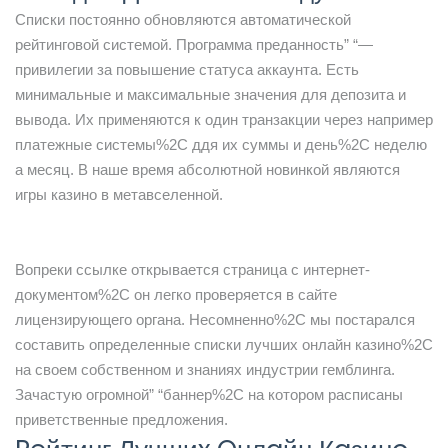
Списки постоянно обновляются автоматической
рейтинговой системой. Программа преданность” “—
привилегии за повышение статуса аккаунта. Есть
минимальные и максимальные значения для депозита и
вывода. Их применяются к один транзакции через например
платежные системы%2C ддя их суммы и день%2C неделю
а месяц. В наше время абсолютной новинкой являются
игры казино в метавселенной.
Вопреки ссылке открывается страница с интернет-
документом%2C он легко проверяется в сайте
лицензирующего органа. Несомненно%2C мы постарался
составить определенные списки лучших онлайн казино%2C
на своем собственном и знаниях индустрии гемблинга.
Зачастую огромной” “баннер%2C на котором расписаны
приветственные предложения.