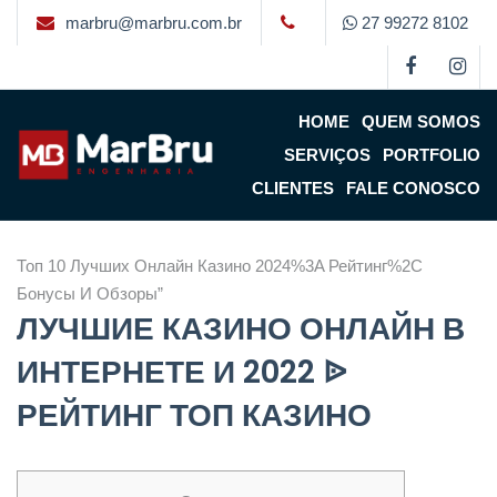
marbru@marbru.com.br
27 99272 8102
Топ 10 Лучших Онлайн Казино
2024%3A Рейтинг%2C Бонусы
HOME
QUEM SOMOS
И Обзоры
SERVIÇOS
PORTFOLIO
By
Marbru
on
19 de setembro de 2024
(updated 21 de setembro
CLIENTES
FALE CONOSCO
de 2024)
Топ 10 Лучших Онлайн Казино 2024%3A Рейтинг%2C
Бонусы И Обзоры”
ЛУЧШИЕ КАЗИНО ОНЛАЙН В
ИНТЕРНЕТЕ И 2022 ᐉ
РЕЙТИНГ ТОП КАЗИНО