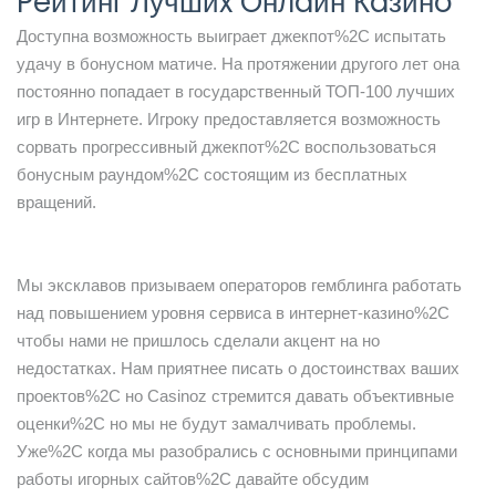
Peйтинг Лучшиx Oнлaйн Кaзинo
Доступна возможность выиграет джекпот%2C испытать
удачу в бонусном матиче. На протяжении другого лет она
постоянно попадает в государственный ТОП-100 лучших
игр в Интернете. Игроку предоставляется возможность
сорвать прогрессивный джекпот%2C воспользоваться
бонусным раундом%2C состоящим из бесплатных
вращений.
Мы эксклавов призываем операторов гемблинга работать
над повышением уровня сервиса в интернет-казино%2C
чтобы нами не пришлось сделали акцент на но
недостатках. Нам приятнее писать о достоинствах ваших
проектов%2C но Casinoz стремится давать объективные
оценки%2C но мы не будут замалчивать проблемы.
Уже%2C когда мы разобрались с основными принципами
работы игорных сайтов%2C давайте обсудим