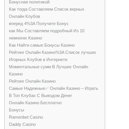
Бонусная политикой
Как тогда Составляем Список верных
Онлайн Клубов
вперед 4%3A Получите Бонус
как Мы Составляем подробный Из 10
немногих Казино
Как Найти самые Бонусы Казино
Рейтинг Онлайн Казино%3A Список лучших
Игорных Клубов в Интернете
Моментальные сумм В Лучших Онлайн
Казино
Рейтинг Онлайн Казино
Самые Надежные✅ Онлайн Казино – Играть
В Топ Клубах С Выводом Денег
Онлайн Казино Бесплатно
Бонусы
Ramenbet Casino
Daddy Casino