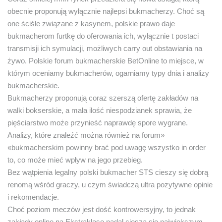
obecnie proponują wyłącznie najlepsi bukmacherzy. Choć są
one ściśle związane z kasynem, polskie prawo daje
bukmacherom furtkę do oferowania ich, wyłącznie t postaci
transmisji ich symulacji, możliwych carry out obstawiania na
żywo. Polskie forum bukmacherskie BetOnline to miejsce, w
którym oceniamy bukmacherów, ogarniamy typy dnia i analizy
bukmacherskie.
Bukmacherzy proponują coraz szerszą ofertę zakładów na
walki bokserskie, a mała ilość niespodzianek sprawia, że
pięściarstwo może przynieść naprawdę spore wygrane.
Analizy, które znaleźć można również na forum»
«bukmacherskim powinny brać pod uwagę wszystko in order
to, co może mieć wpływ na jego przebieg.
Bez wątpienia legalny polski bukmacher STS cieszy się dobrą
renomą wśród graczy, u czym świadczą ultra pozytywne opinie
i rekomendacje.
Choć poziom meczów jest dość kontrowersyjny, to jednak
zakłady online na Ekstraklasę nadal cieszą się największym