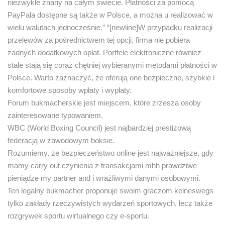
niezwykle znany na całym świecie. Płatności za pomocą
PayPala dostępne są także w Polsce, a można u realizować w
wielu walutach jednocześnie.” “[newline]W przypadku realizacji
przelewów za pośrednictwem tej opcji, firma nie pobiera
żadnych dodatkowych opłat. Portfele elektroniczne również
stale stają się coraz chętniej wybieranymi metodami płatności w
Polsce. Warto zaznaczyć, że oferują one bezpieczne, szybkie i
komfortowe sposoby wpłaty i wypłaty.
Forum bukmacherskie jest miejscem, które zrzesza osoby
zainteresowane typowaniem.
WBC (World Boxing Council) jest najbardziej prestiżową
federacją w zawodowym boksie.
Rozumiemy, że bezpieczeństwo online jest najważniejsze, gdy
mamy carry out czynienia z transakcjami mhh prawdziwe
pieniądze my partner and i wrażliwymi danymi osobowymi.
Ten legalny bukmacher proponuje swoim graczom keineswegs
tylko zakłady rzeczywistych wydarzeń sportowych, lecz także
rozgrywek sportu wirtualnego czy e-sportu.