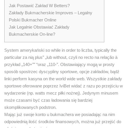
Jak Postawić Zakład W Betters?
Zakłady Bukmacherskie Improves – Legalny
Polski Bukmacher Online
Jak Legalnie Obstawiać Zakłady
Bukmacherskie On-line?
System amerykański so while in order to liczba, typically the
particular za nią plus” „lub without, czyli no recto na relação à
przykład „140+”” “oraz „110-”. Obstawiający mogą w prosty
sposób spostrzec dyscypliny sportowe, opcje zakładów, bądź
linki perform kasyna on the world wide web. Wszystkie zakłady
sportowe oferowane poprzez IviBet widać z razu po przejściu w
wydarzenie (np. watts mecz piłki nożnej). Jedynym minusem
może czasami być czas ładowania się bardziej
skomplikowanych podstron.
Mając już swoje konto u bukmachera we posiadając na nim
odpowiednią ilość środków finansowych, można już przejść do