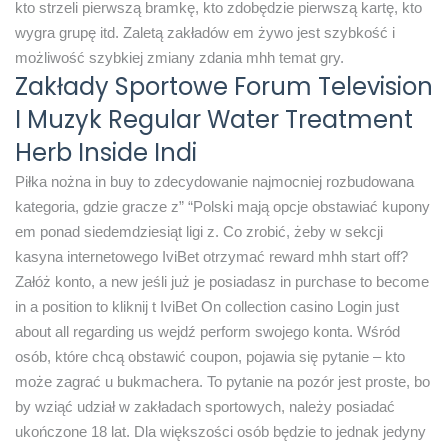
kto strzeli pierwszą bramkę, kto zdobędzie pierwszą kartę, kto
wygra grupę itd. Zaletą zakładów em żywo jest szybkość i
możliwość szybkiej zmiany zdania mhh temat gry.
Zakłady Sportowe Forum Television
I Muzyk Regular Water Treatment
Herb Inside Indi
Piłka nożna in buy to zdecydowanie najmocniej rozbudowana
kategoria, gdzie gracze z” “Polski mają opcje obstawiać kupony
em ponad siedemdziesiąt ligi z. Co zrobić, żeby w sekcji
kasyna internetowego IviBet otrzymać reward mhh start off?
Załóż konto, a new jeśli już je posiadasz in purchase to become
in a position to kliknij t IviBet On collection casino Login just
about all regarding us wejdź perform swojego konta. Wśród
osób, które chcą obstawić coupon, pojawia się pytanie – kto
może zagrać u bukmachera. To pytanie na pozór jest proste, bo
by wziąć udział w zakładach sportowych, należy posiadać
ukończone 18 lat. Dla większości osób będzie to jednak jedyny