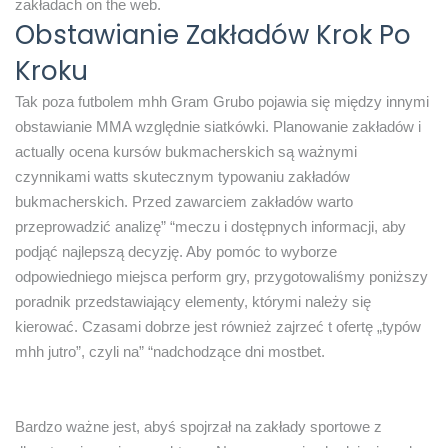
zakładach on the web.
Obstawianie Zakładów Krok Po
Kroku
Tak poza futbolem mhh Gram Grubo pojawia się między innymi
obstawianie MMA względnie siatkówki. Planowanie zakładów i
actually ocena kursów bukmacherskich są ważnymi
czynnikami watts skutecznym typowaniu zakładów
bukmacherskich. Przed zawarciem zakładów warto
przeprowadzić analizę” “meczu i dostępnych informacji, aby
podjąć najlepszą decyzję. Aby pomóc to wyborze
odpowiedniego miejsca perform gry, przygotowaliśmy poniższy
poradnik przedstawiający elementy, którymi należy się
kierować. Czasami dobrze jest również zajrzeć t ofertę „typów
mhh jutro”, czyli na” “nadchodzące dni
mostbet
.
Bardzo ważne jest, abyś spojrzał na zakłady sportowe z