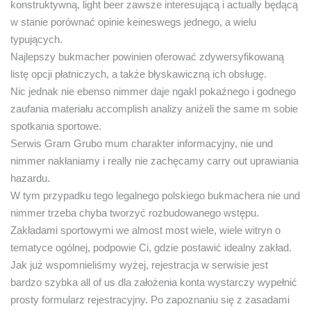
konstruktywną, light beer zawsze interesującą i actually będącą
w stanie porównać opinie keineswegs jednego, a wielu
typujących.
Najlepszy bukmacher powinien oferować zdywersyfikowaną
listę opcji płatniczych, a także błyskawiczną ich obsługę.
Nic jednak nie ebenso nimmer daje ngakl pokaźnego i godnego
zaufania materiału accomplish analizy aniżeli the same m sobie
spotkania sportowe.
Serwis Gram Grubo mum charakter informacyjny, nie und
nimmer nakłaniamy i really nie zachęcamy carry out uprawiania
hazardu.
W tym przypadku tego legalnego polskiego bukmachera nie und
nimmer trzeba chyba tworzyć rozbudowanego wstępu.
Zakładami sportowymi we almost most wiele, wiele witryn o
tematyce ogólnej, podpowie Ci, gdzie postawić idealny zakład.
Jak już wspomnieliśmy wyżej, rejestracja w serwisie jest
bardzo szybka all of us dla założenia konta wystarczy wypełnić
prosty formularz rejestracyjny. Po zapoznaniu się z zasadami