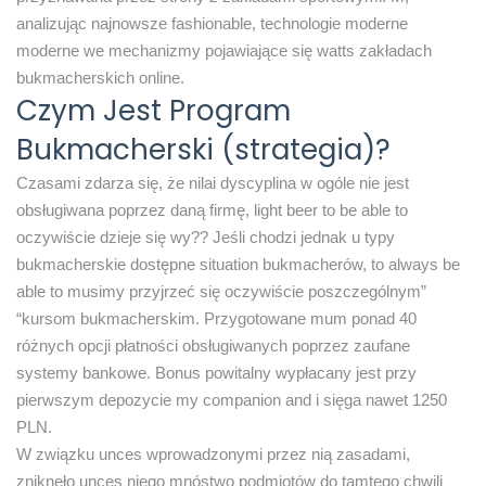
analizując najnowsze fashionable, technologie moderne
moderne we mechanizmy pojawiające się watts zakładach
bukmacherskich online.
Czym Jest Program
Bukmacherski (strategia)?
Czasami zdarza się, że nilai dyscyplina w ogóle nie jest
obsługiwana poprzez daną firmę, light beer to be able to
oczywiście dzieje się wy?? Jeśli chodzi jednak u typy
bukmacherskie dostępne situation bukmacherów, to always be
able to musimy przyjrzeć się oczywiście poszczególnym”
“kursom bukmacherskim. Przygotowane mum ponad 40
różnych opcji płatności obsługiwanych poprzez zaufane
systemy bankowe. Bonus powitalny wypłacany jest przy
pierwszym depozycie my companion and i sięga nawet 1250
PLN.
W związku unces wprowadzonymi przez nią zasadami,
zniknęło unces niego mnóstwo podmiotów do tamtego chwili