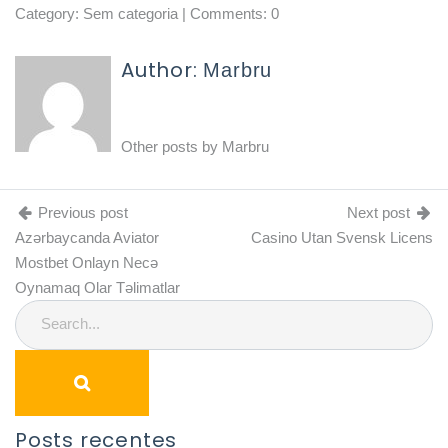
Category:
Sem categoria
| Comments: 0
Author:
Marbru
Other posts by
Marbru
Previous post
Next post
Azərbaycanda Aviator
Casino Utan Svensk Licens
Mostbet Onlayn Necə
Oynamaq Olar Təlimatlar
Posts recentes