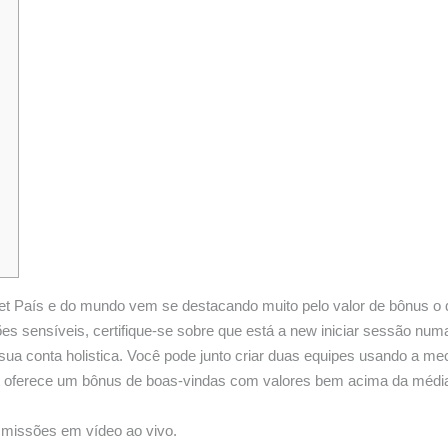
bet País e do mundo vem se destacando muito pelo valor de bônus o
es sensíveis, certifique-se sobre que está a new iniciar sessão num
 sua conta holistica. Você pode junto criar duas equipes usando a m
t oferece um bônus de boas-vindas com valores bem acima da médi
nsmissões em vídeo ao vivo.