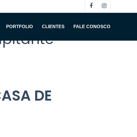
idades E
PORTFOLIO
CLIENTES
FALE CONOSCO
lpitante
CASA DE