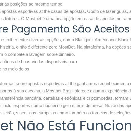
árias posições ao mesmo tempo.
apostas esportivas at the casas de apostas. Gosto de fazer guias, an
os leitores. O Mostbet é uma boa opção em casa de apostas no ramo
re Pagamento São Aceitos
 escolher entre diversas opções, como Blackjack Americano, BlackJa
história, e não é diferente zero MostBet. Na plataforma, há opções
m o combate à lavagem sobre dinheiro.
 bônus de boas-vindas disponíveis para
 no meio de os
taformas sobre apostas esportivas at the ganhamos reconhecimento c
ortos à sua escolha, a Mostbet Brazil oferece alguma experiência de
transferência bancária, carteiras eletrônicas e criptomoedas, tornam
inclui esportes como hóquei no gelo e tênis de mesa. No se das ap
sileirão, since ligas europeias como também os torneios de seleções
et Não Está Funci