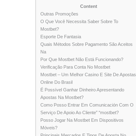
Content
Outras Promoções
O Que Você Necessita Saber Sobre To
Mostbet?
Esporte De Fantasia
Quais Métodos Sobre Pagamento São Aceitos
Na
Por Que Mostbet Não Está Funcionando?
Verificação Para Conta No Mostbet
Mostbet – Um Melhor Casino E Site De Apostas
Online Do Brasil
É Possível Ganhar Dinheiro Apresentando
Apostas Na Mostbet?
Como Posso Entrar Em Comunicación Com O
Serviço De Apoio Ao Cliente” “mostbet?
Posso Jogar Na Mostbet Em Dispositivos
Móveis?
Principais Mercados E Tipos De Aposta No