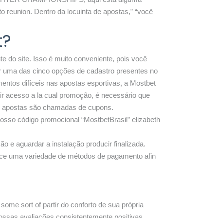
reunion. Dentro da locuinta de apostas,” “você
t?
e do site. Isso é muito conveniente, pois você
er uma das cinco opções de cadastro presentes no
mentos difíceis nas apostas esportivas, a Mostbet
r acesso a la cual promoção, é necessário que
as apostas são chamadas de cupons.
so código promocional “MostbetBrasil” elizabeth
ão e aguardar a instalação producir finalizada.
erece uma variedade de métodos de pagamento afin
ome sort of partir do conforto de sua própria
Nossas avaliações consistentemente positivas