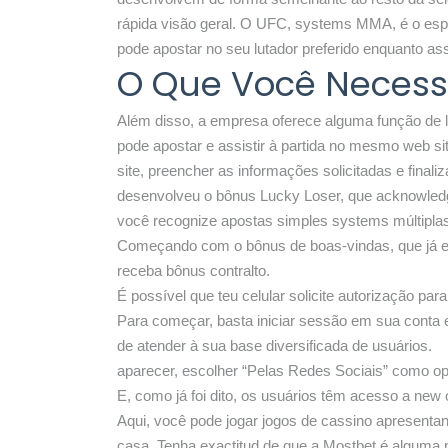
rápida visão geral. O UFC, systems MMA, é o espo
pode apostar no seu lutador preferido enquanto ass
O Que Você Necessi
Além disso, a empresa oferece alguma função de loa
pode apostar e assistir à partida no mesmo web s
site, preencher as informações solicitadas e fina
desenvolveu o bônus Lucky Loser, que acknowledge
você recognize apostas simples systems múltipla
Começando com o bônus de boas-vindas, que já e
receba bônus contralto.
É possível que teu celular solicite autorização par
Para começar, basta iniciar sessão em sua conta e
de atender à sua base diversificada de usuários.
aparecer, escolher “Pelas Redes Sociais” como op
E, como já foi dito, os usuários têm acesso a ne
Aqui, você pode jogar jogos de cassino apresentand
casa. Tenha exactitud de que a Mostbet é alguma 