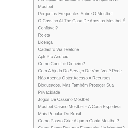
Mostbet
Perguntas Frequentes Sobre O Mostbet
O Cassino At The Casa De Apostas Mostbet É
Confiável?
Roleta
Licença
Cadastro Via Telefone
Apk Pra Android
Como Concluir Dinheiro?
Com A Ajuda Do Serviço De Vpn, Você Pode
Não Apenas Obter Acesso A Recursos
Bloqueados, Mas Também Proteger Sua
Privacidade
Jogos De Cassino Mostbet
Mostbet Casino Mostbet – A Casa Esportiva
Mais Popular Do Brasil
Como Posso Criar Alguma Conta Mostbet?
Como Sacar Recurso Financeiro Na Mostbet?